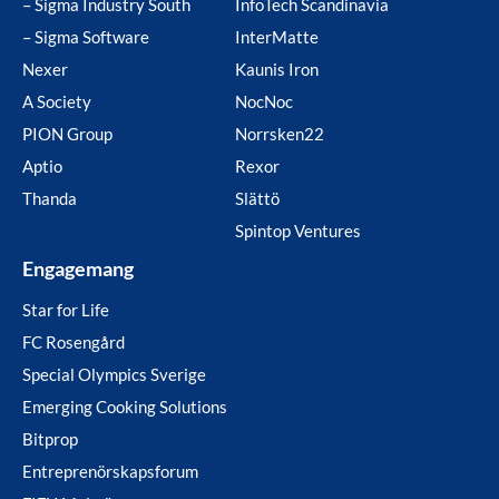
– Sigma Industry South
InfoTech Scandinavia
– Sigma Software
InterMatte
Nexer
Kaunis Iron
A Society
NocNoc
PION Group
Norrsken22
Aptio
Rexor
Thanda
Slättö
Spintop Ventures
Engagemang
Star for Life
FC Rosengård
Special Olympics Sverige
Emerging Cooking Solutions
Bitprop
Entreprenörskapsforum