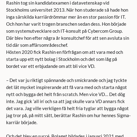
Rashin tog sin kandidatexamen i datavetenskap vid
Stockholms universitet 2013. När hon studerade så hade hon
inga särskilda karriärdrömmar mer än en stor passion för IT.
Och hon har varit trogen branschen sedan dess. Hon började
som systemutvecklare och IT-konsult på Cybercom Group.
Där blev hon efter några år konsultchef för att sen avsluta sin
tid där som affärsområdeschef.
Hösten 2020 fick Rashin en förfrågan om att vara med och
starta upp ett nytt bolag i Stockholm och det som låg på
bordet var ett erbjudande om att bli vice VD.
– Det var ju riktigt spännande och smickrande och jag tyckte
det lät mycket inspirerande att få vara med och starta något
nytt och bygga det helt från scratch. Men vice VD… Det dög
inte. Jag gick ’all in’ och sa att jag skulle vara VD annars fick
det vara. Jag ville verkligen få helt fria tyglar att bygga något
jag tror på, på mitt sätt, berättar Rashin om hur hennes Sigma-
karriär började.
Och det blev en succé. Bolaget bildades i januari 2021 med