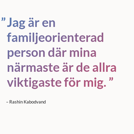
Jag är en
familjeorienterad
person där mina
närmaste är de allra
viktigaste för mig.
– Rashin Kabodvand