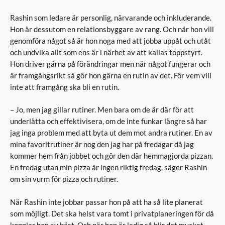
Rashin som ledare är personlig, närvarande och inkluderande.
Hon är dessutom en relationsbyggare av rang. Och när hon vill
genomföra något så är hon noga med att jobba uppåt och utåt
och undvika allt som ens är i närhet av att kallas toppstyrt.
Hon driver gärna på förändringar men när något fungerar och
är framgångsrikt så gör hon gärna en rutin av det. För vem vill
inte att framgång ska bli en rutin.
– Jo, men jag gillar rutiner. Men bara om de är där för att
underlätta och effektivisera, om de inte funkar längre så har
jag inga problem med att byta ut dem mot andra rutiner. En av
mina favoritrutiner är nog den jag har på fredagar då jag
kommer hem från jobbet och gör den där hemmagjorda pizzan.
En fredag utan min pizza är ingen riktig fredag, säger Rashin
om sin vurm för pizza och rutiner.
När Rashin inte jobbar passar hon på att ha så lite planerat
som möjligt. Det ska helst vara tomt i privatplaneringen för då
kopplar hon av bäst. Och när hon är ledig så blir det mycket