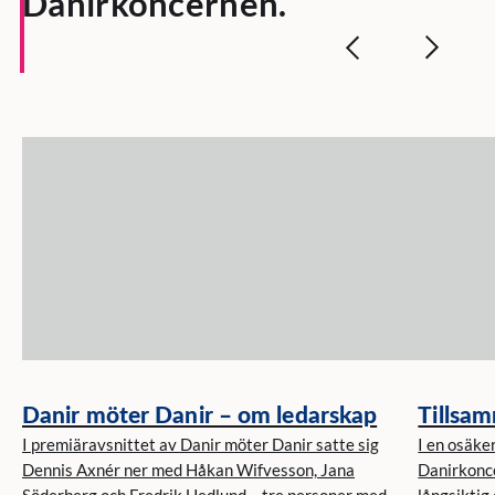
Danirkoncernen.
Danir möter Danir – om ledarskap
Tillsam
I premiäravsnittet av Danir möter Danir satte sig
I en osäker
Dennis Axnér ner med Håkan Wifvesson, Jana
Danirkonce