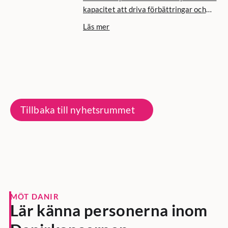
kapacitet att driva förbättringar och
tillvarata innovationer. För att stödja
Läs mer
våra kunders FoU och strategiska
projekt erbjuder vi tvärindustriell
expertis och flexibla leveransmodeller.
Vårt fokus ligger på
produktinformation, mjukvara,
inbyggda system, digitala lösningar och
IT-infrastruktur, där vi kombinerar lokal
Tillbaka till nyhetsrummet
närvaro med global kapacitet för att
skräddarsy tjänster efter kundens
behov.
MÖT DANIR
Lär känna personerna inom