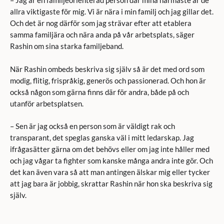
– Jag är en familjeorienterad person där mina närmaste är de
allra viktigaste för mig. Vi är nära i min familj och jag gillar det.
Och det är nog därför som jag strävar efter att etablera
samma familjära och nära anda på vår arbetsplats, säger
Rashin om sina starka familjeband.
När Rashin ombeds beskriva sig själv så är det med ord som
modig, flitig, frispråkig, generös och passionerad. Och hon är
också någon som gärna finns där för andra, både på och
utanför arbetsplatsen.
– Sen är jag också en person som är väldigt rak och
transparant, det speglas ganska väl i mitt ledarskap. Jag
ifrågasätter gärna om det behövs eller om jag inte håller med
och jag vågar ta fighter som kanske många andra inte gör. Och
det kan även vara så att man antingen älskar mig eller tycker
att jag bara är jobbig, skrattar Rashin när hon ska beskriva sig
själv.