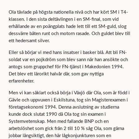
Ola tävlade på högsta nationella nivå och har kört SM i T4-
klassen. I den sista deltävlingen i en SM-final, som vid
erhållande av en poängplats hade lett till ett SM-guld, slog
dessvärre båten runt och motorn rasade. Och guldet blev till
ett hedersamt silver.
Eller så börjar vi med hans insatser i basker blå. Att bli FN-
soldat var en pojkdröm som blev sann när han ansökte och
antogs som gruppchef för FN-tjänst i Makedonien 1994.
Det blev ett lärorikt halvår där, som gav nyttiga
erfarenheter.
Men vi kan såklart också börja i Växjö där Ola, som är född i
Gävle och uppvuxen i Eskilstuna, tog sin Magisterexamen i
företagsekonomi 1994. Denna avslutning av studierna
kunde dock slutat 1990 då Ola tog sin examen i
Systemvetenskap. Men med fallande BNP och en
arbetslöshet som gick från 2 till 10 % såg Ola, som gärna
jobbar långsiktigt, den här lågkonjunkturen som en