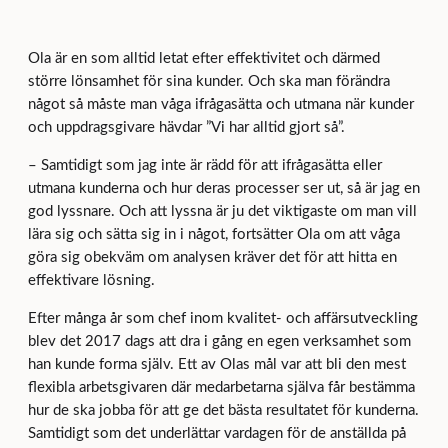
Ola är en som alltid letat efter effektivitet och därmed
större lönsamhet för sina kunder. Och ska man förändra
något så måste man våga ifrågasätta och utmana när kunder
och uppdragsgivare hävdar ”Vi har alltid gjort så”.
– Samtidigt som jag inte är rädd för att ifrågasätta eller
utmana kunderna och hur deras processer ser ut, så är jag en
god lyssnare. Och att lyssna är ju det viktigaste om man vill
lära sig och sätta sig in i något, fortsätter Ola om att våga
göra sig obekväm om analysen kräver det för att hitta en
effektivare lösning.
Efter många år som chef inom kvalitet- och affärsutveckling
blev det 2017 dags att dra i gång en egen verksamhet som
han kunde forma själv. Ett av Olas mål var att bli den mest
flexibla arbetsgivaren där medarbetarna själva får bestämma
hur de ska jobba för att ge det bästa resultatet för kunderna.
Samtidigt som det underlättar vardagen för de anställda på