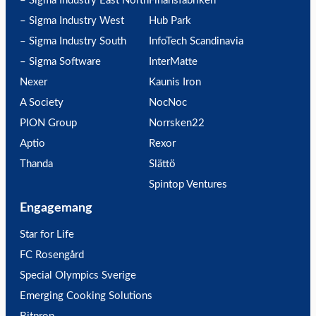
– Sigma Industry East North
Finansfabriken
– Sigma Industry West
Hub Park
– Sigma Industry South
InfoTech Scandinavia
– Sigma Software
InterMatte
Nexer
Kaunis Iron
A Society
NocNoc
PION Group
Norrsken22
Aptio
Rexor
Thanda
Slättö
Spintop Ventures
Engagemang
Star for Life
FC Rosengård
Special Olympics Sverige
Emerging Cooking Solutions