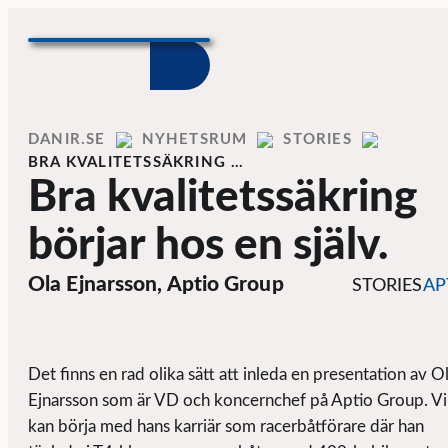
Skip to content
Home
DANIR
NYHETSRUM
STORIES
BRA KVALITETSSÄKRING …
Bra kvalitetssäkring
börjar hos en själv.
Ola Ejnarsson, Aptio Group
STORIES
AP
Det finns en rad olika sätt att inleda en presentation av O
Ejnarsson som är VD och koncernchef på Aptio Group. Vi
kan börja med hans karriär som racerbåtförare där han