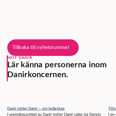
Tillbaka till nyhetsrummet
MÖT DANIR
Lär känna personerna inom
Danirkoncernen.
Danir möter Danir – om ledarskap
Till
I premiäravsnittet av Danir möter Danir satte sig Dennis
I en