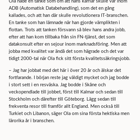
Ola hade en tanke som om att hans karriär skulle var inom
ADB (Automatisk Databehandling), som det en gång
kallades, och att han där skulle revolutionera IT-branschen.
En tanke som han lämnade när han gjorde värnplikten i
flottan. Trots att tanken försvann så blev hans andra jobb,
efter att han kom tillbaka från sin FN-tjänst, det som
datakonsult efter en sejour inom marknadsföring. Men att
jobba med kvalitet var ändå det som hägrade och det var
tidigt 2000-tal när Ola fick sitt första kvalitetssäkringsjobb.
– Jag har jobbat med det här i över 20 år och älskar det
fortfarande. I början reste jag väldigt mycket och jag bodde
i stort sett i en resväska. Jag bodde i Skåne och
veckopendlade till jobbet, först till Kalmar och sedan till
Stockholm och därefter till Göteborg. Lägg sedan till
frekventa resor till framför allt England. Men också till
Turkiet och Libanon, säger Ola om sina första hektiska men
lärorika år i branschen.