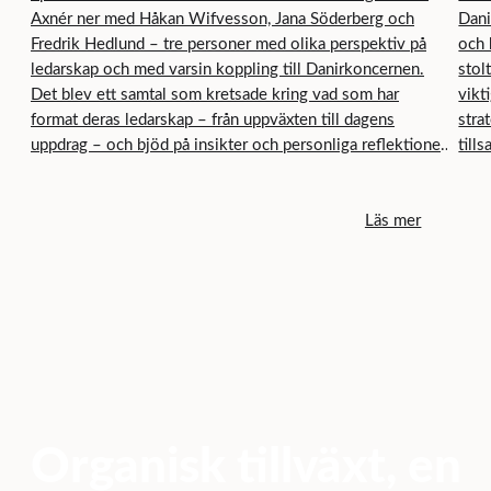
Axnér ner med Håkan Wifvesson, Jana Söderberg och
Dani
Fredrik Hedlund – tre personer med olika perspektiv på
och 
ledarskap och med varsin koppling till Danirkoncernen.
stol
Det blev ett samtal som kretsade kring vad som har
vikt
format deras ledarskap – från uppväxten till dagens
stra
uppdrag – och bjöd på insikter och personliga reflektioner
till
om vad modernt ledarskap innebär, samt hur man
vår 
utvecklar och framtidssäkrar både sig själv och sin
Läs mer
organisation.
Organisk tillväxt, en