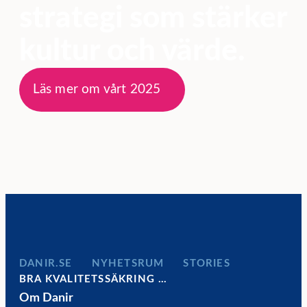
strategi som stärker
kultur och värde.
Läs mer om vårt 2025
DANIR
NYHETSRUM
STORIES
BRA KVALITETSSÄKRING …
Om Danir