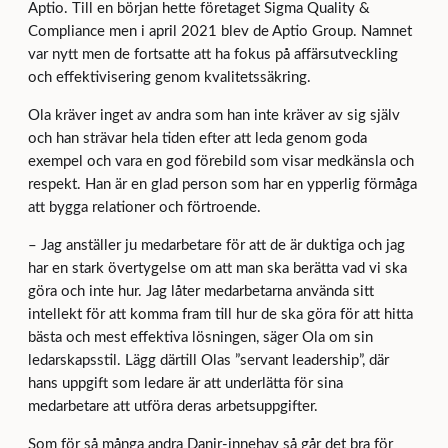
Aptio. Till en början hette företaget Sigma Quality &
Compliance men i april 2021 blev de Aptio Group. Namnet
var nytt men de fortsatte att ha fokus på affärsutveckling
och effektivisering genom kvalitetssäkring.
Ola kräver inget av andra som han inte kräver av sig själv
och han strävar hela tiden efter att leda genom goda
exempel och vara en god förebild som visar medkänsla och
respekt. Han är en glad person som har en ypperlig förmåga
att bygga relationer och förtroende.
– Jag anställer ju medarbetare för att de är duktiga och jag
har en stark övertygelse om att man ska berätta vad vi ska
göra och inte hur. Jag låter medarbetarna använda sitt
intellekt för att komma fram till hur de ska göra för att hitta
bästa och mest effektiva lösningen, säger Ola om sin
ledarskapsstil. Lägg därtill Olas ”servant leadership”, där
hans uppgift som ledare är att underlätta för sina
medarbetare att utföra deras arbetsuppgifter.
Som för så många andra Danir-innehav så går det bra för