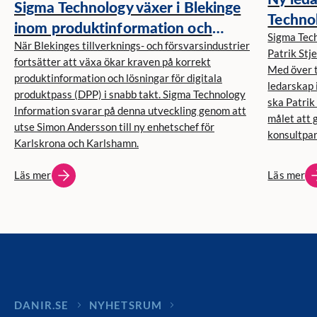
Sigma Technology växer i Blekinge
Technol
inom produktinformation och
Sigma Tec
välkomnar Simon Andersson
När Blekinges tillverknings- och försvarsindustrier
Patrik Stj
fortsätter att växa ökar kraven på korrekt
Med över t
produktinformation och lösningar för digitala
ledarskap 
produktpass (DPP) i snabb takt. Sigma Technology
ska Patrik
Information svarar på denna utveckling genom att
målet att 
utse Simon Andersson till ny enhetschef för
konsultpar
Karlskrona och Karlshamn.
Läs mer
Läs mer
DANIR
NYHETSRUM