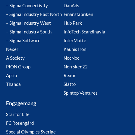
– Sigma Connectivity
DanAds
– Sigma Industry East North
Finansfabriken
– Sigma Industry West
Hub Park
– Sigma Industry South
InfoTech Scandinavia
– Sigma Software
InterMatte
Nexer
Kaunis Iron
A Society
NocNoc
PION Group
Norrsken22
Aptio
Rexor
Thanda
Slättö
Spintop Ventures
Engagemang
Star for Life
FC Rosengård
Special Olympics Sverige