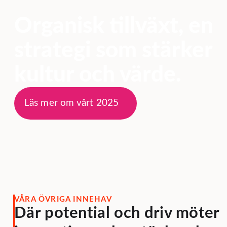
Organisk tillväxt, en
strategi som stärker
kultur och värde.
Läs mer om vårt 2025
VÅRA ÖVRIGA INNEHAV
Där potential och driv möter