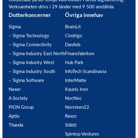
Verksamheten drivs i 29 länder med 9 500 anställda.
Dotterkoncerner
Övriga innehav
Sigma
BrainLit
– Sigma Technology
Cindrigo
– Sigma Connectivity
DanAds
– Sigma Industry East North
Finansfabriken
– Sigma Industry West
Hub Park
– Sigma Industry South
InfoTech Scandinavia
– Sigma Software
InterMatte
Nexer
Kaunis Iron
A Society
NocNoc
PION Group
Norrsken22
Aptio
Rexor
Thanda
Slättö
Spintop Ventures