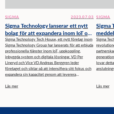
SIGMA
2023.07.03
SIGMA
Sigma Technology lanserar ett nytt
Sigma 
bolag för att expandera inom IoT och
meddela
uppkopplade lösningar
att dri
Sigma Technology Tech House, ett nytt företag inom
Sigma Tec
Sigma Technology Group har lanserats för att erbjuda
revolution
lösning
professionella tjänster inom IoT, uppkoppling,
partnerska
inbyggda system och digitala lösningar. VD Per
generatio
Lineryd och Vice VD Andreas Berggren leder
lovar dett
företaget och siktar på att intensifiera sitt fokus och
anslutning
expandera sin kapacitet genom att leverera
innovativa och skräddarsydda lösningar till sina
Läs mer
Läs mer
kunder.