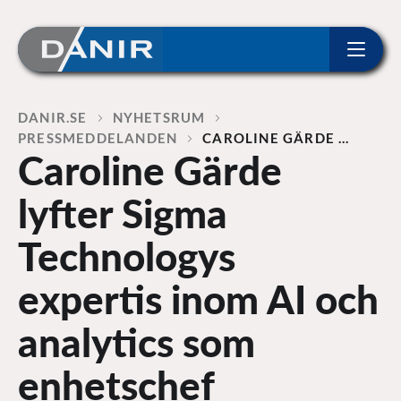
ip to content
Home
DANIR
NYHETSRUM
PRESSMEDDELANDEN
CAROLINE GÄRDE …
Caroline Gärde
lyfter Sigma
Technologys
expertis inom AI och
analytics som
enhetschef