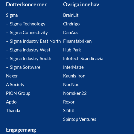
Dotterkoncerner
Övriga innehav
Sigma
BrainLit
– Sigma Technology
Cindrigo
– Sigma Connectivity
DanAds
– Sigma Industry East North
Finansfabriken
– Sigma Industry West
Hub Park
– Sigma Industry South
InfoTech Scandinavia
– Sigma Software
InterMatte
Nexer
Kaunis Iron
A Society
NocNoc
PION Group
Norrsken22
Aptio
Rexor
Thanda
Slättö
Spintop Ventures
Engagemang