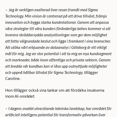
Jag är verkligen exalterad över resan framåt med Sigma
–
Technology. Min vision är centrerad på att driva tillväxt, främja
innovation och bygga starka kundrelationer. Genom att anpassa
våra strategier till våra kunders föränderliga behov kommer vi att
leverera skräddarsydda analyslösningar som ger dem möjlighet
att fatta välgrundade beslut och ligga i framkant i sina branscher.
Att utöka vårt erbjuande av dataanalys i Göteborg är ett viktigt
mål för mig. Jag ser stor potential i att ta mig an nya kundsegment
och marknader, både inom offentliga och privata sektorn. Genom
att bredda vår kundbas kan vi låsa upp outnyttjade möjligheter
och uppnå hållbar tillväxt för Sigma Technology,
tillägger
Caroline.
Hon tillägger också sina tankar om att förstärka insatserna
inom AI-området:
I dagens snabbt utvecklande tekniska landskap, har området för
–
artificiell intelligens potential för transformativ påverkan över