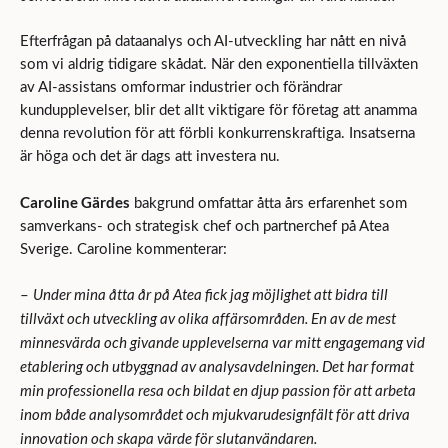
Efterfrågan på dataanalys och AI-utveckling har nått en nivå
som vi aldrig tidigare skådat. När den exponentiella tillväxten
av AI-assistans omformar industrier och förändrar
kundupplevelser, blir det allt viktigare för företag att anamma
denna revolution för att förbli konkurrenskraftiga. Insatserna
är höga och det är dags att investera nu.
Caroline Gärdes
bakgrund omfattar åtta års erfarenhet som
samverkans- och strategisk chef och partnerchef på Atea
Sverige. Caroline kommenterar:
Under mina åtta år på Atea fick jag möjlighet att bidra till
–
tillväxt och utveckling av olika affärsområden. En av de mest
minnesvärda och givande upplevelserna var mitt engagemang vid
etablering och utbyggnad av analysavdelningen. Det har format
min professionella resa och bildat en djup passion för att arbeta
inom både analysområdet och mjukvarudesignfält för att driva
innovation och skapa värde för slutanvändaren.