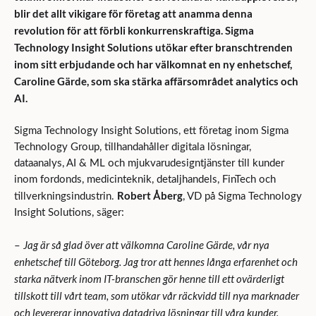
blir det allt vikigare för företag att anamma denna
revolution för att förbli konkurrenskraftiga. Sigma
Technology Insight Solutions utökar efter branschtrenden
inom sitt erbjudande och har välkomnat en ny enhetschef,
Caroline Gärde, som ska stärka affärsområdet analytics och
AI.
Sigma Technology Insight Solutions, ett företag inom Sigma
Technology Group, tillhandahåller digitala lösningar,
dataanalys, AI & ML och mjukvarudesigntjänster till kunder
inom fordonds, medicinteknik, detaljhandels, FinTech och
Robert Åberg
tillverkningsindustrin.
, VD på Sigma Technology
Insight Solutions, säger:
Jag är så glad över att välkomna Caroline Gärde, vår nya
–
enhetschef till Göteborg. Jag tror att hennes långa erfarenhet och
starka nätverk inom IT-branschen gör henne till ett ovärderligt
tillskott till vårt team, som utökar vår räckvidd till nya marknader
och levererar innovativa datadriva lösningar till våra kunder.