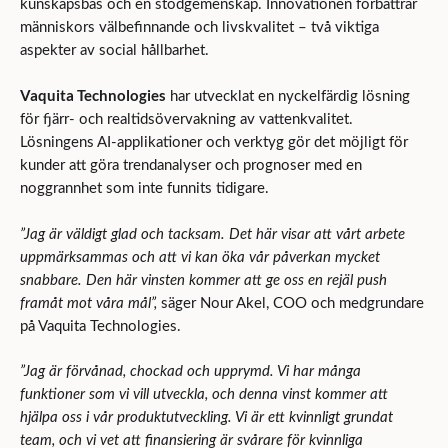
kunskapsbas och en stödgemenskap. Innovationen förbättrar
människors välbefinnande och livskvalitet – två viktiga
aspekter av social hållbarhet.
Vaquita Technologies
har utvecklat en nyckelfärdig lösning
för fjärr- och realtidsövervakning av vattenkvalitet.
Lösningens AI-applikationer och verktyg gör det möjligt för
kunder att göra trendanalyser och prognoser med en
noggrannhet som inte funnits tidigare.
”Jag är väldigt glad och tacksam. Det här visar att vårt arbete
uppmärksammas och att vi kan öka vår påverkan mycket
snabbare. Den här vinsten kommer att ge oss en rejäl push
framåt mot våra mål”,
säger Nour Akel, COO och medgrundare
på Vaquita Technologies.
”Jag är förvånad, chockad och upprymd. Vi har många
funktioner som vi vill utveckla, och denna vinst kommer att
hjälpa oss i vår produktutveckling. Vi är ett kvinnligt grundat
team, och vi vet att finansiering är svårare för kvinnliga