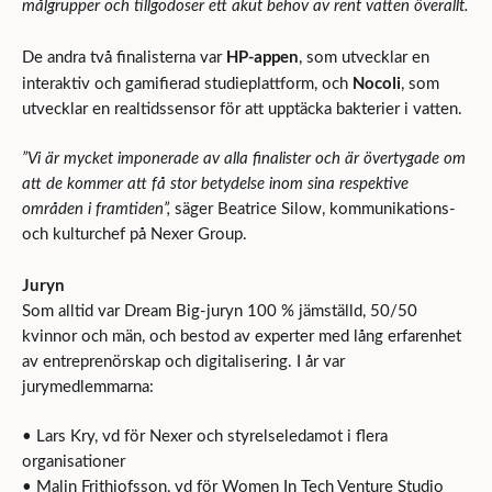
målgrupper och tillgodoser ett akut behov av rent vatten överallt.
HP-appen
De andra två finalisterna var
, som utvecklar en
Nocoli
interaktiv och gamifierad studieplattform, och
, som
utvecklar en realtidssensor för att upptäcka bakterier i vatten.
”Vi är mycket imponerade av alla finalister och är övertygade om
att de kommer att få stor betydelse inom sina respektive
områden i framtiden
”,
säger Beatrice Silow, kommunikations-
och kulturchef på Nexer Group.
Juryn
Som alltid var Dream Big-juryn 100 % jämställd, 50/50
kvinnor och män, och bestod av experter med lång erfarenhet
av entreprenörskap och digitalisering. I år var
jurymedlemmarna:
• Lars Kry, vd för Nexer och styrelseledamot i flera
organisationer
• Malin Frithiofsson, vd för Women In Tech Venture Studio