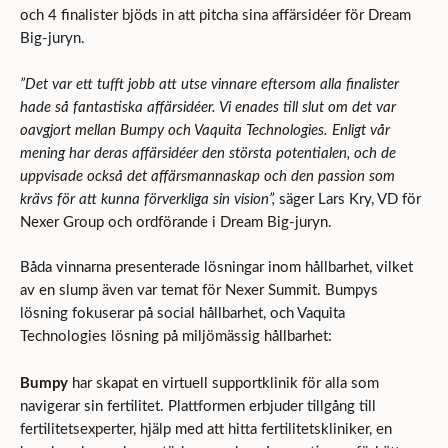
och 4 finalister bjöds in att pitcha sina affärsidéer för Dream
Big-juryn.
”
Det var ett tufft jobb att
utse vinnare eftersom alla finalister
hade så fantastiska affärsidéer.
Vi enades till slut om det var
oavgjort mellan Bumpy och Vaquita Technologies. Enligt vår
mening har deras affärsidéer den största potentialen, och de
uppvisade också
det affärsmannaskap och
den passion
som
krävs för att
kunna förverkliga sin vision”,
säger Lars Kry, VD för
Nexer Group och ordförande i Dream Big-juryn.
Båda vinnarna presenterade lösningar inom hållbarhet, vilket
av en slump även var temat för Nexer Summit. Bumpys
lösning fokuserar på social hållbarhet, och Vaquita
Technologies lösning på miljömässig hållbarhet:
Bumpy
har skapat en virtuell supportklinik för alla som
navigerar sin fertilitet. Plattformen erbjuder tillgång till
fertilitetsexperter, hjälp med att hitta fertilitetskliniker, en