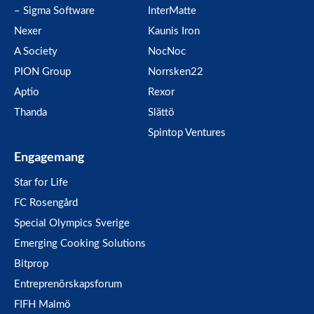
– Sigma Software
InterMatte
Nexer
Kaunis Iron
A Society
NocNoc
PION Group
Norrsken22
Aptio
Rexor
Thanda
Slättö
Spintop Ventures
Engagemang
Star for Life
FC Rosengård
Special Olympics Sverige
Emerging Cooking Solutions
Bitprop
Entreprenörskapsforum
FIFH Malmö