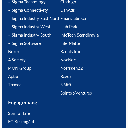
– Sigma Technology
Cindrigo
– Sigma Connectivity
DanAds
– Sigma Industry East North
Finansfabriken
– Sigma Industry West
Hub Park
– Sigma Industry South
InfoTech Scandinavia
– Sigma Software
InterMatte
Nexer
Kaunis Iron
A Society
NocNoc
PION Group
Norrsken22
Aptio
Rexor
Thanda
Slättö
Spintop Ventures
Engagemang
Star for Life
FC Rosengård