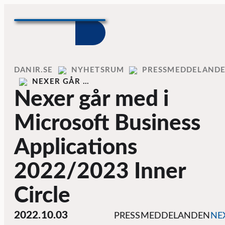
Skip to content
Home
DANIR
NYHETSRUM
PRESSMEDDELAND
NEXER GÅR …
Nexer går med i
Microsoft Business
Applications
2022/2023 Inner
Circle
2022.10.03
PRESSMEDDELANDEN
NE