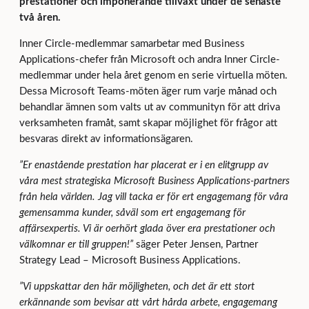
prestationer och imponerande tillväxt under de senaste
två åren.
Inner Circle-medlemmar samarbetar med Business
Applications-chefer från Microsoft och andra Inner Circle-
medlemmar under hela året genom en serie virtuella möten.
Dessa Microsoft Teams-möten äger rum varje månad och
behandlar ämnen som valts ut av communityn för att driva
verksamheten framåt, samt skapar möjlighet för frågor att
besvaras direkt av informationsägaren.
”Er enastående prestation har placerat er i en elitgrupp av
våra mest strategiska Microsoft Business Applications-partners
från hela världen. Jag vill tacka er för ert engagemang för våra
gemensamma kunder, såväl som ert engagemang för
affärsexpertis. Vi är oerhört glada över era prestationer och
välkomnar er till gruppen!”
säger Peter Jensen, Partner
Strategy Lead – Microsoft Business Applications.
”Vi uppskattar den här möjligheten, och det är ett stort
erkännande som bevisar att vårt hårda arbete, engagemang