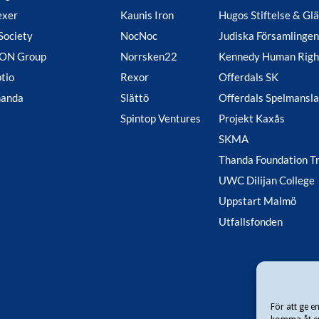
exer
Kaunis Iron
Hugos Stiftelse & Gl
Society
NocNoc
Judiska Församlingen
ION Group
Norrsken22
Kennedy Human Righ
tio
Rexor
Offerdals SK
handa
Slättö
Offerdals Spelmansl
Spintop Ventures
Projekt Kaxås
SKMA
Thanda Foundation T
UWC Dilijan College
Uppstart Malmö
Utfallsfonden
För att ge e