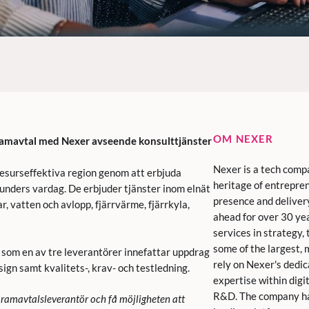
OM NEXER
 ramavtal med Nexer avseende konsulttjänster
Nexer is a tech comp
esurseffektiva region genom att erbjuda
heritage of entrepren
kunders vardag. De erbjuder tjänster inom elnät
presence and deliver
ar, vatten och avlopp, fjärrvärme, fjärrkyla,
ahead for over 30 yea
services in strategy
some of the largest,
som en av tre leverantörer innefattar uppdrag
rely on Nexer's dedic
ign samt kvalitets-, krav- och testledning.
expertise within digita
R&D. The company ha
ny ramavtalsleverantör och få möjligheten att