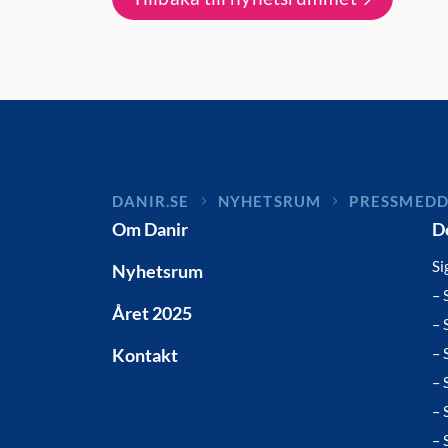
DANIR
NYHETSRUM
PRESSMED
Om Danir
D
Si
Nyhetsrum
– 
Året 2025
– 
Kontakt
– 
– 
– 
– 