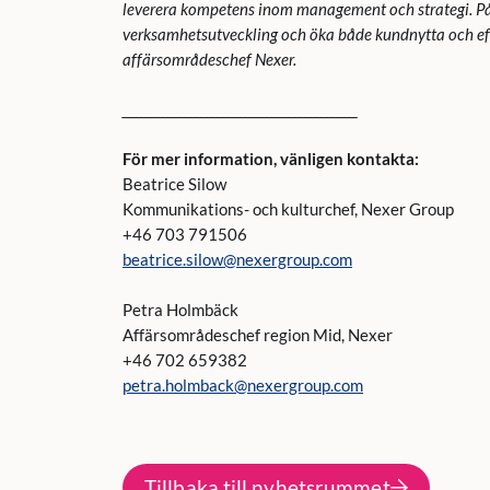
leverera kompetens inom management och strategi. På d
verksamhetsutveckling och öka både kundnytta och eff
affärsområdeschef Nexer.
___________________
____________
____________
För mer information, vänligen kontakta:
Beatrice Silow
Kommunikations- och kulturchef, Nexer Group
+46 703 791506
beatrice.silow@nexergroup.com
Petra Holmbäck
Affärsområdeschef region Mid, Nexer
+46 702 659382
petra.holmback@nexergroup.com
Tillbaka till nyhetsrummet