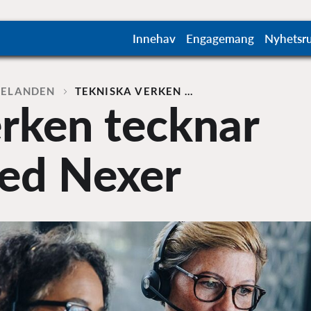
Innehav
Engagemang
Nyhetsr
DELANDEN
TEKNISKA VERKEN …
erken tecknar
ed Nexer