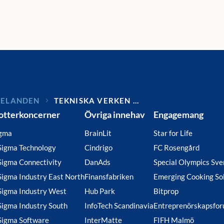
DELANDEN
TEKNISKA VERKEN …
otterkoncerner
Övriga innehav
Engagemang
gma
BrainLit
Star for Life
Sigma Technology
Cindrigo
FC Rosengård
Sigma Connectivity
DanAds
Special Olympics Sve
Sigma Industry East North
Finansfabriken
Emerging Cooking So
Sigma Industry West
Hub Park
Bitprop
Sigma Industry South
InfoTech Scandinavia
Entreprenörskapsfo
Sigma Software
InterMatte
FIFH Malmö