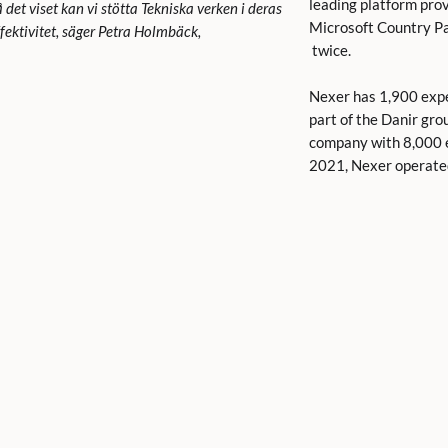
leading platform pro
et viset kan vi stötta Tekniska verken i deras
Microsoft Country Pa
ektivitet, säger Petra Holmbäck,
twice.
Nexer has 1,900 expe
part of the Danir gro
company with 8,000 e
2021, Nexer operate