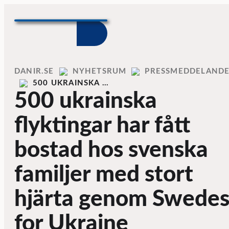
Skip to content
Home
DANIR
NYHETSRUM
PRESSMEDDELAND
500 UKRAINSKA …
500 ukrainska
flyktingar har fått
bostad hos svenska
familjer med stort
hjärta genom Swede
for Ukraine