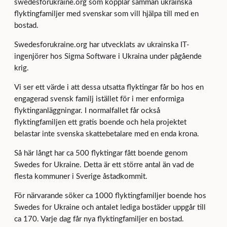
swedesforukraine.org som kopplar samman ukrainska
flyktingfamiljer med svenskar som vill hjälpa till med en
bostad.
Swedesforukraine.org har utvecklats av ukrainska IT-
ingenjörer hos Sigma Software i Ukraina under pågående
krig.
Vi ser ett värde i att dessa utsatta flyktingar får bo hos en
engagerad svensk familj istället för i mer enformiga
flyktinganläggningar. I normalfallet får också
flyktingfamiljen ett gratis boende och hela projektet
belastar inte svenska skattebetalare med en enda krona.
Så här långt har ca 500 flyktingar fått boende genom
Swedes for Ukraine. Detta är ett större antal än vad de
flesta kommuner i Sverige åstadkommit.
För närvarande söker ca 1000 flyktingfamiljer boende hos
Swedes for Ukraine och antalet lediga bostäder uppgår till
ca 170. Varje dag får nya flyktingfamiljer en bostad.