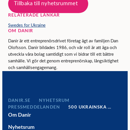
Tillbaka till nyhetsrummet
RELATERADE LÄNKAR
Swedes for Ukraine
OM DANIR
Danir är ett entreprenörsdrivet företag ägt av familjen Dan
Olofsson. Danir bildades 1986, och vår roll är att äga och
utveckla våra bolag samtidigt som vi bidrar till ett bättre
samhälle. Vi gör det genom entreprenörskap, långsiktighet
och samhällsengagemang.
DANIR
NYHETSRUM
PRESSMEDDELANDEN
500 UKRAINSKA …
Om Danir
Nyhetsrum