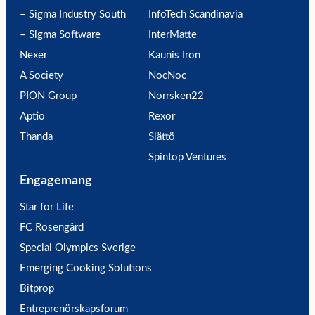
– Sigma Industry South
InfoTech Scandinavia
– Sigma Software
InterMatte
Nexer
Kaunis Iron
A Society
NocNoc
PION Group
Norrsken22
Aptio
Rexor
Thanda
Slättö
Spintop Ventures
Engagemang
Star for Life
FC Rosengård
Special Olympics Sverige
Emerging Cooking Solutions
Bitprop
Entreprenörskapsforum