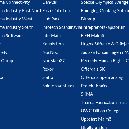
ma Connectivity
DanAds
Special Olympics Sverige
ma Industry East North
Finansfabriken
Emerging Cooking Soluti
ma Industry West
Hub Park
Bitprop
ma Industry South
InfoTech Scandinavia
Entreprenörskapsforum
ma Software
InterMatte
FIFH Malmö
r
Kaunis Iron
Hugos Stiftelse & Glädje
iety
NocNoc
Judiska Församlingen i 
 Group
Norrsken22
Kennedy Human Rights C
Rexor
Offerdals SK
da
Slättö
Offerdals Spelmanslag
Spintop Ventures
Projekt Kaxås
SKMA
Thanda Foundation Trust
UWC Dilijan College
Uppstart Malmö
Utfallsfonden