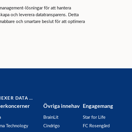
management-lösningar för att hantera
 skapa och leverera datatransparens. Detta
 snabbare och smartare beslut för att optimera
NEXER DATA …
terkoncerner
Övriga innehav
Engagemang
a
BrainLit
Star for Life
gma Technology
Cindrigo
FC Rosengård