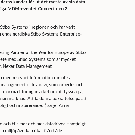
t deras kunder får ut det mesta av sin data
årliga MDM-eventet Connect den 2
l Stibo Systems i regionen och har varit
 enda nordiska Stibo Systems Enterprise-
keting Partner of the Year for Europe av Stibo
arbete med Stibo Systems som är mycket
er, Nexer Data Management.
en med relevant information om olika
a management och vad vi, som experter och
ar marknadsföring mycket om att lyssna på,
 sin marknad. Att få denna bekräftelse på att
oligt och inspirerande. ”, säger Anna
on och blir mer och mer datadrivna, samtidigt
ch miljöpåverkan ökar från både