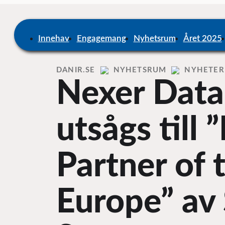
Skip
to
content
Home
Innehav
Engagemang
Nyhetsrum
Året 2025
DANIR
NYHETSRUM
NYHETER
Nexer Dat
utsågs till
Partner of 
Europe” av 