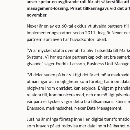
anser spelar en avgörande roll för att säkerställa at
management-lösning. Priset tillkännagavs vid det 
november.
Nexer är en av ett 60-tal exklusivt utvalda partners til
implementeringspartner sedan 2011. Idag är Nexer den
partnern som även har huvudkontor lokalt.
”Vi är mycket stolta över att ha blivit utsedda till Mar
Systems. Vi har ett nära partnerskap och ett bra sam
givande”, säger Fredrik Larsson, Business Unit Manag
”Vi delar synen på hur viktigt det är att möta marknad
utmaningar och möjligheter som företag har inom dat
rådgivare inom området, kan erbjuda. Enligt mig handl
relatera till, kommunicera med, och om möjligt påverka
vår partner tycker vi gör detta bra tillsammans, känns r
Enarsson, marknadschef, Nexer Data Management.
Just nu är många företag inne i en digital transformati
som kraven på att redovisa mer data inom hållbarhet o