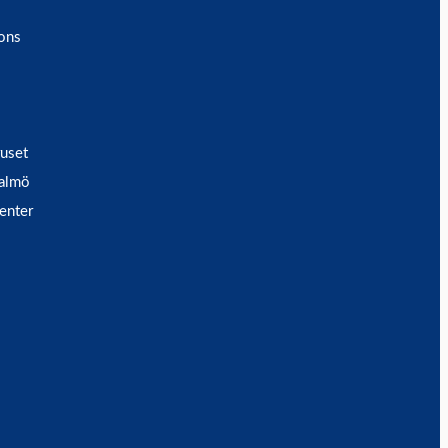
ons
ruset
Malmö
enter