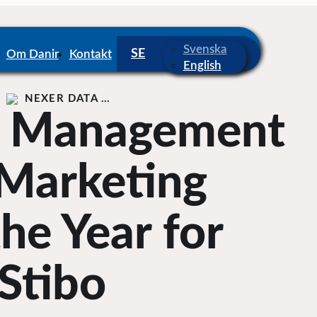
Svenska
Om Danir
Kontakt
English
NEXER DATA …
a Management
 ”Marketing
the Year for
Stibo