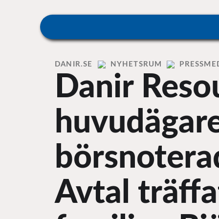
Skip
to
content
Home
DANIR
NYHETSRUM
PRESSME
Danir Reso
huvudägare
börsnotera
Avtal träff