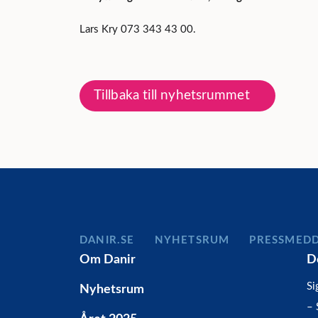
Lars Kry 073 343 43 00.
Tillbaka till nyhetsrummet
DANIR
NYHETSRUM
PRESSMED
Om Danir
D
Si
Nyhetsrum
– 