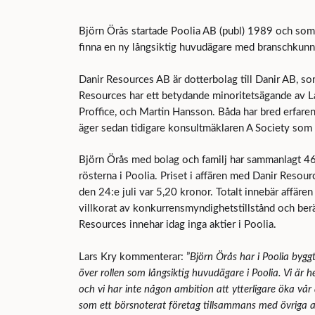
Björn Örås startade Poolia AB (publ) 1989 och som lå
finna en ny långsiktig huvudägare med branschkunn
Danir Resources AB är dotterbolag till Danir AB, s
Resources har ett betydande minoritetsägande av La
Proffice, och Martin Hansson. Båda har bred erfar
äger sedan tidigare konsultmäklaren A Society so
Björn Örås med bolag och familj har sammanlagt 46
rösterna i Poolia. Priset i affären med Danir Resour
den 24:e juli var 5,20 kronor. Totalt innebär affär
villkorat av konkurrensmyndighetstillstånd och berä
Resources innehar idag inga aktier i Poolia.
Lars Kry kommenterar: ”
Björn Örås har i Poolia byggt
över rollen som långsiktig huvudägare i Poolia. Vi är h
och vi har inte någon ambition att ytterligare öka vår ä
som ett börsnoterat företag tillsammans med övriga akt