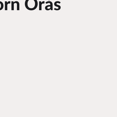
örn Örås