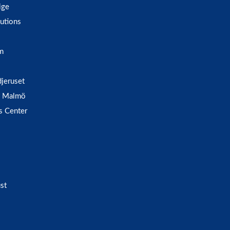
ige
utions
m
djeruset
 i Malmö
s Center
st