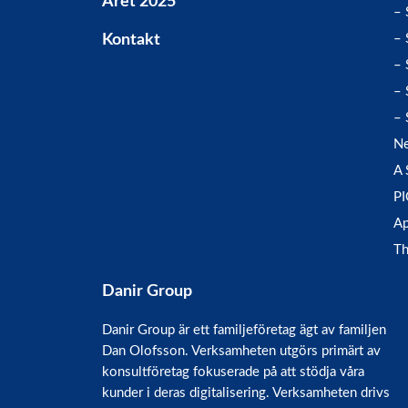
Året 2025
– 
Kontakt
– 
– 
– 
– 
Ne
A 
P
Ap
Th
Danir Group
Danir Group är ett familjeföretag ägt av familjen
Dan Olofsson. Verksamheten utgörs primärt av
konsultföretag fokuserade på att stödja våra
kunder i deras digitalisering. Verksamheten drivs