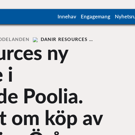
Innehav
Engagemang
Nyhetsr
DDELANDEN
DANIR RESOURCES …
urces ny
 i
de Poolia.
at om köp av