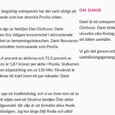
OM DANIR
ngsiktig entreprenör har det varit viktigt att
ande som kan utveckla Poolia vidare.
Danir är ett entrepre
Olofsson. Danir bilda
om ägs av familjen Dan Olofsson. Danir
utveckla våra företag 
rs Kry, tidigare koncernchef i börsnoterade
ett bättre samhälle.
enhet av bemanningsbranschen. Danir Resources
m omsätter motsvarande som Poolia.
Vi gör det genom ent
samhällsengagemang
,4 procent av aktierna och 72,3 procent av
ces är 5,87 kronor per aktie i Poolia. Slutkursen
en en köpeskilling om ca 130 Mkr. Förvärvet är
knas bli klart inom ett par månader. Danir
 upp ett kvalitetsbolag, och vi ser fram mot att ta
elt nöjda med att förvärva familjen Örås aktier
garandel. Vår vilja är att fortsätta driva Poolia
ieägare. Jag har länge följt Poolia och alltid