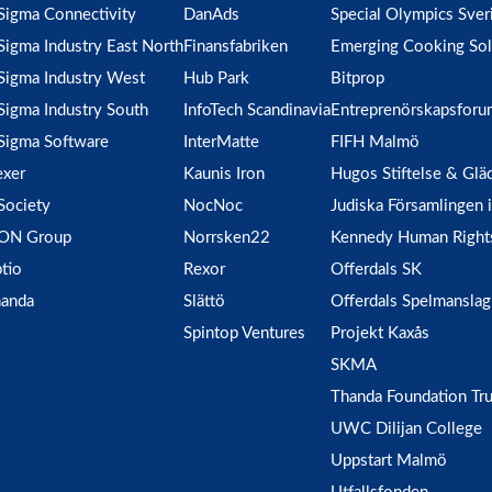
Sigma Connectivity
DanAds
Special Olympics Sver
Sigma Industry East North
Finansfabriken
Emerging Cooking Sol
Sigma Industry West
Hub Park
Bitprop
Sigma Industry South
InfoTech Scandinavia
Entreprenörskapsforu
Sigma Software
InterMatte
FIFH Malmö
xer
Kaunis Iron
Hugos Stiftelse & Glä
Society
NocNoc
Judiska Församlingen
ION Group
Norrsken22
Kennedy Human Right
tio
Rexor
Offerdals SK
anda
Slättö
Offerdals Spelmanslag
Spintop Ventures
Projekt Kaxås
SKMA
Thanda Foundation Tru
UWC Dilijan College
Uppstart Malmö