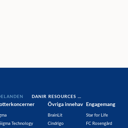
DELANDEN
DANIR RESOURCES …
otterkoncerner
Övriga innehav
Engagemang
gma
BrainLit
Star for Life
Sigma Technology
Cindrigo
FC Rosengård