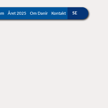
um
Året 2025
Om Danir
Kontakt