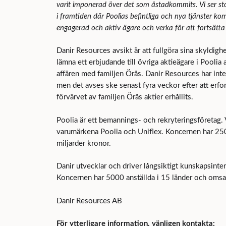
varit imponerad över det som åstadkommits. Vi ser s
i framtiden där Poolias befintliga och nya tjänster k
engagerad och aktiv ägare och verka för att fortsätta
Danir Resources avsikt är att fullgöra sina skyldigh
lämna ett erbjudande till övriga aktieägare i Poolia 
affären med familjen Örås. Danir Resources har inte
men det avses ske senast fyra veckor efter att erfo
förvärvet av familjen Örås aktier erhållits.
Poolia är ett bemannings- och rekryteringsföretag.
varumärkena Poolia och Uniflex. Koncernen har 250
miljarder kronor.
Danir utvecklar och driver långsiktigt kunskapsinten
Koncernen har 5000 anställda i 15 länder och omsa
Danir Resources AB
För ytterligare information, vänligen kontakta: