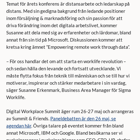
Temat för årets konferens är distansarbete och ledarskap på
distans. Med sin gedigna bakgrund från ledande positioner
inom försäljning & marknadsföring och sin passion för att
driva förändring inom det digitala arbetslivet, kommer
Susanne att dela med sig av erfarenheter och lärdomar, bland
annat från sin tid på Microsoft. Diskussionen kommer att
kretsa kring ämnet ”Empowering remote work through data”.
– För oss handlar det om att starta en worklife revolution –
och sedan hålla den levande och fortsatt utvecklande. Vi
måste flytta fokus från teknik till människan och se till hur vi
motiverar, inspirerar och stärker medarbetare i sin vardag,
säger Susanne Erkenmark, Business Area Manager för Sigma
Worklife.
Digital Workplace Summit äger rum 26-27 maj och arrangeras
av Summit & Friends.
Paneldebatten är den 26 maj, se
agendan här
. Övriga talare på eventet kommer från bland
annat Microsoft, IBM och Google. Bland besökarna ser vi