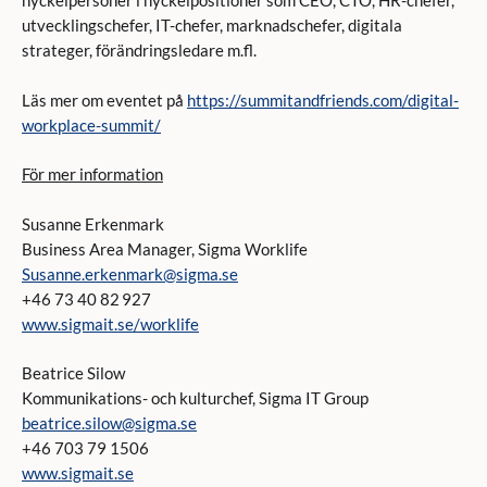
nyckelpersoner i nyckelpositioner som CEO, CTO, HR-chefer,
utvecklingschefer, IT-chefer, marknadschefer, digitala
strateger, förändringsledare m.fl.
Läs mer om eventet på
https://summitandfriends.com/digital-
workplace-summit/
För mer information
Susanne Erkenmark
Business Area Manager, Sigma Worklife
Susanne.erkenmark@sigma.se
+46 73 40 82 927
www.sigmait.se/worklife
Beatrice Silow
Kommunikations- och kulturchef, Sigma IT Group
beatrice.silow@sigma.se
+46 703 79 1506
www.sigmait.se