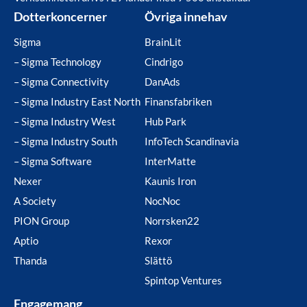
Dotterkoncerner
Övriga innehav
Sigma
BrainLit
– Sigma Technology
Cindrigo
– Sigma Connectivity
DanAds
– Sigma Industry East North
Finansfabriken
– Sigma Industry West
Hub Park
– Sigma Industry South
InfoTech Scandinavia
– Sigma Software
InterMatte
Nexer
Kaunis Iron
A Society
NocNoc
PION Group
Norrsken22
Aptio
Rexor
Thanda
Slättö
Spintop Ventures
Engagemang