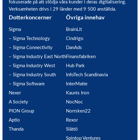
fokuserade på att stödja våra kunder i deras digitalisering.
Verksamheten drivs i 29 länder med 9 500 anställda.
Dotterkoncerner
Övriga innehav
Sigma
BrainLit
– Sigma Technology
Cindrigo
– Sigma Connectivity
DanAds
– Sigma Industry East North
Finansfabriken
– Sigma Industry West
Hub Park
– Sigma Industry South
InfoTech Scandinavia
– Sigma Software
InterMatte
Nexer
Kaunis Iron
A Society
NocNoc
PION Group
Norrsken22
Aptio
Rexor
Thanda
Slättö
Spintop Ventures