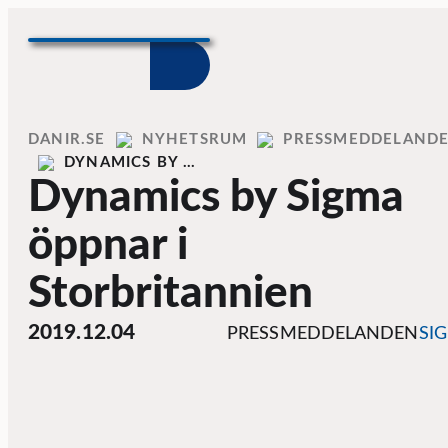
Skip to content
Home
DANIR
NYHETSRUM
PRESSMEDDELAND
DYNAMICS BY …
Dynamics by Sigma
öppnar i
Storbritannien
2019.12.04
PRESSMEDDELANDEN
SI