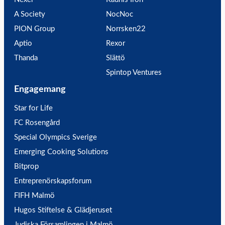
A Society
NocNoc
PION Group
Norrsken22
Aptio
Rexor
Thanda
Slättö
Spintop Ventures
Engagemang
Star for Life
FC Rosengård
Special Olympics Sverige
Emerging Cooking Solutions
Bitprop
Entreprenörskapsforum
FIFH Malmö
Hugos Stiftelse & Glädjeruset
Judiska Församlingen i Malmö