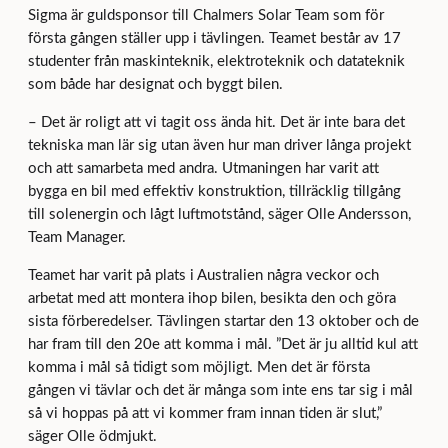
Sigma är guldsponsor till Chalmers Solar Team som för
första gången ställer upp i tävlingen. Teamet består av 17
studenter från maskinteknik, elektroteknik och datateknik
som både har designat och byggt bilen.
– Det är roligt att vi tagit oss ända hit. Det är inte bara det
tekniska man lär sig utan även hur man driver långa projekt
och att samarbeta med andra. Utmaningen har varit att
bygga en bil med effektiv konstruktion, tillräcklig tillgång
till solenergin och lågt luftmotstånd, säger Olle Andersson,
Team Manager.
Teamet har varit på plats i Australien några veckor och
arbetat med att montera ihop bilen, besikta den och göra
sista förberedelser. Tävlingen startar den 13 oktober och de
har fram till den 20e att komma i mål. ”Det är ju alltid kul att
komma i mål så tidigt som möjligt. Men det är första
gången vi tävlar och det är många som inte ens tar sig i mål
så vi hoppas på att vi kommer fram innan tiden är slut,”
säger Olle ödmjukt.