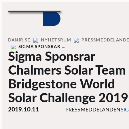
Skip to content
Home
DANIR
NYHETSRUM
PRESSMEDDELAND
SIGMA SPONSRAR …
Sigma Sponsrar
Chalmers Solar Team 
Bridgestone World
Solar Challenge 2019
2019.10.11
PRESSMEDDELANDEN
SI