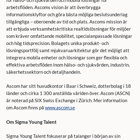
arbetsflöden. Ascoms vision är att överbrygga
informationsklyftor och göra bästa möjliga beslutsunderlag
tillgängliga – oberoende av tid och plats. Ascoms mission är
att erbjuda verksamhetskritiska realtidslösningar för miljöer
som kräver omfattande mobilitet, specialanpassade lösningar
och hög tidsprecision. Bolagets unika produkt- och
lösningsportfölj samt mjukvaruarkitektur gör det möjligt att
integrera mobila enheter och lösningar som ger flexibla och
effektiva arbetsflöden inom hälso- och sjukvården, industrin,
säkerhetssektorn och detaljhandeln.
Ascom har sitt huvudkontor i Baar i Schweiz, dotterbolag i 18
länder och cirka 1 300 anställda världen över. Ascom (ASCN)
är noterad på SIX Swiss Exchange i Zürich. Mer information
om Ascom finns på
www.ascom.se
Om Sigma Young Talent
Sigma Young Talent fokuserar på talanger i början av sin