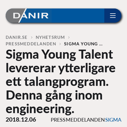
ip to content
Home
DANIR
NYHETSRUM
PRESSMEDDELANDEN
SIGMA YOUNG …
Sigma Young Talent
levererar ytterligare
ett talangprogram.
Denna gång inom
engineering.
2018.12.06
PRESSMEDDELANDEN
SIGMA