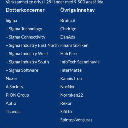
Verksamheten drivs i 29 länder med 9 500 anställda.
Dotterkoncerner
Övriga innehav
Sigma
BrainLit
– Sigma Technology
Cindrigo
– Sigma Connectivity
DanAds
– Sigma Industry East North
Finansfabriken
– Sigma Industry West
Hub Park
– Sigma Industry South
InfoTech Scandinavia
– Sigma Software
InterMatte
Nexer
Kaunis Iron
A Society
NocNoc
PION Group
Norrsken22
Aptio
Rexor
Thanda
Slättö
Spintop Ventures