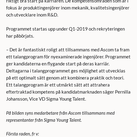
riktigt bra start på karriären. De kompetensområden som är i
fokus är produktingenjörer inom mekanik, kvalitetsingenjörer
och utvecklare inom R&D.
Programmet startas upp under Q1-2019 och rekryteringen
har påbörjats.
– Det är fantastiskt roligt att tillsammans med Ascom ta fram
ett talangprogram för nyexaminerade ingenjörer. Programmet
ger kandidaterna en flygande start på deras karriär.
Deltagarna i talangprogrammet ges möjlighet att utvecklas
på ett optimalt sätt genom att kombinera praktik och teori.
Ett talangprogram är ett utmärkt sätt att attrahera
eftertraktad kompetens på kandidatmarknaden säger Pernilla
Johansson, Vice VD Sigma Young Talent.
På bilden syns medarbetare från Ascom tillsammans med
representanter från Sigma Young Talent.
Första raden, fr v: