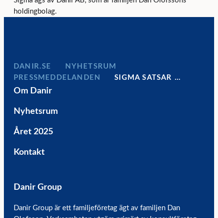
Sigma ägs av Danir AB, som är familjen Dan Olofssons
holdingbolag.
DANIR
NYHETSRUM
PRESSMEDDELANDEN
SIGMA SATSAR …
Om Danir
Nyhetsrum
Året 2025
Kontakt
Danir Group
Danir Group är ett familjeföretag ägt av familjen Dan