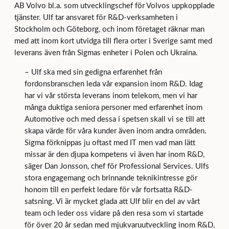
AB Volvo bl.a. som utvecklingschef för Volvos uppkopplade
tjänster. Ulf tar ansvaret för R&D-verksamheten i
Stockholm och Göteborg, och inom företaget räknar man
med att inom kort utvidga till flera orter i Sverige samt med
leverans även från Sigmas enheter i Polen och Ukraina.
– Ulf ska med sin gedigna erfarenhet från
fordonsbranschen leda vår expansion inom R&D. Idag
har vi vår största leverans inom telekom, men vi har
många duktiga seniora personer med erfarenhet inom
Automotive och med dessa i spetsen skall vi se till att
skapa värde för våra kunder även inom andra områden.
Sigma förknippas ju oftast med IT men vad man lätt
missar är den djupa kompetens vi även har inom R&D,
säger Dan Jonsson, chef för Professional Services. Ulfs
stora engagemang och brinnande teknikintresse gör
honom till en perfekt ledare för vår fortsatta R&D-
satsning. Vi är mycket glada att Ulf blir en del av vårt
team och leder oss vidare på den resa som vi startade
för över 20 år sedan med mjukvaruutveckling inom R&D,