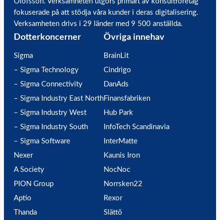
Olofsson. Verksamheten utgörs primärt av konsultföretag
fokuserade på att stödja våra kunder i deras digitalisering.
Verksamheten drivs i 29 länder med 9 500 anställda.
Dotterkoncerner
Övriga innehav
Sigma
BrainLit
– Sigma Technology
Cindrigo
– Sigma Connectivity
DanAds
– Sigma Industry East North
Finansfabriken
– Sigma Industry West
Hub Park
– Sigma Industry South
InfoTech Scandinavia
– Sigma Software
InterMatte
Nexer
Kaunis Iron
A Society
NocNoc
PION Group
Norrsken22
Aptio
Rexor
Thanda
Slättö