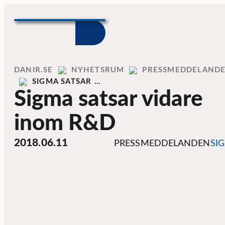
Skip to content
Home
DANIR
NYHETSRUM
PRESSMEDDELAND
SIGMA SATSAR …
Sigma satsar vidare
inom R&D
2018.06.11
PRESSMEDDELANDEN
SI