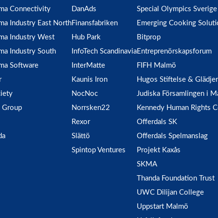
ma Connectivity
DanAds
Special Olympics Sverige
ma Industry East North
Finansfabriken
Emerging Cooking Soluti
ma Industry West
Hub Park
Bitprop
ma Industry South
InfoTech Scandinavia
Entreprenörskapsforum
ma Software
InterMatte
FIFH Malmö
r
Kaunis Iron
Hugos Stiftelse & Glädje
iety
NocNoc
Judiska Församlingen i 
 Group
Norrsken22
Kennedy Human Rights C
Rexor
Offerdals SK
da
Slättö
Offerdals Spelmanslag
Spintop Ventures
Projekt Kaxås
SKMA
Thanda Foundation Trust
UWC Dilijan College
Uppstart Malmö