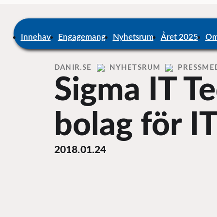
Skip
to
content
Home
Innehav
Engagemang
Nyhetsrum
Året 2025
Om
DANIR
NYHETSRUM
PRESSME
Sigma IT Te
bolag för I
2018.01.24