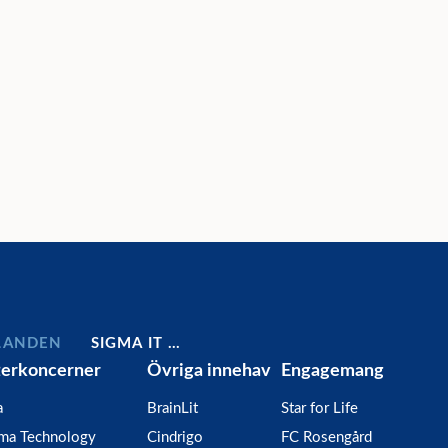
LANDEN
SIGMA IT …
terkoncerner
Övriga innehav
Engagemang
a
BrainLit
Star for Life
gma Technology
Cindrigo
FC Rosengård