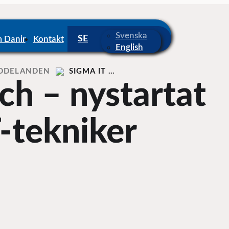
Svenska
 Danir
Kontakt
English
DDELANDEN
SIGMA IT …
ch – nystartat
T-tekniker