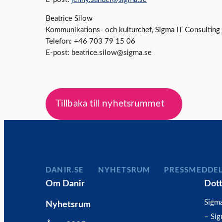
Beatrice Silow
Kommunikations- och kulturchef, Sigma IT Consulting
Telefon: +46 703 79 15 06
E-post: beatrice.silow@sigma.se
Tillbaka till nyhetsrummet
DANIR
NYHETSRUM
PRESSMEDDE
Om Danir
Dot
Sigm
Nyhetsrum
– Si