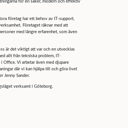
ttningarna för en säker, modern och effektiv
tora företag har ett behov av IT-support,
 verksamhet. Företaget räknar med att
 personer med längre erfarenhet, som även
ss är det viktigt att var och en utvecklas
med allt från tekniska problem, IT-
 i Office. Vi arbetar även med djupare
aningar där vi kan hjälpa till och göra livet
ter Jenny Sander.
agsläget verksamt i Göteborg.