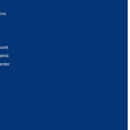
ons
ruset
Malmö
enter