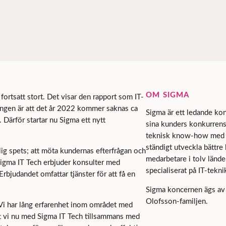
OM SIGMA
rtsatt stort. Det visar den rapport som IT-
ngen är att det år 2022 kommer saknas ca
Sigma är ett ledande kon
Därför startar nu Sigma ett nytt
sina kunders konkurrensk
teknisk know-how med et
ständigt utveckla bättre
lig spets; att möta kundernas efterfrågan och
medarbetare i tolv lände
 Sigma IT Tech erbjuder konsulter med
specialiserat på IT-tekn
judandet omfattar tjänster för att få en
Sigma koncernen ägs av 
Olofsson-familjen.
. Vi har lång erfarenhet inom området med
att vi nu med Sigma IT Tech tillsammans med