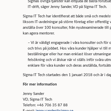
Sigmas övriga tjänster kan erbjuda de bästa förutsä
IT-drift, säger Jenny Sander, VD på Sigma IT Tech.
Sigma IT Tech har identifierat att både små och medels
liksom IT-avdelningar på större företag eller offentlig
anställa över 100 konsulter, från nyutexaminerade till
kan agera mentorer.
– Vi är väldigt engagerade i våra konsulter och för o
och trivs på jobbet. Hos våra kunder hjälper vi till 
beställningar eller hur man enklast löser utmaningar
felsökning och vi älskar när vi ställs inför svåra utm
enklare för våra kunder och deras anställda, fortsät
Sigma IT Tech startades den 1 januari 2018 och är i d
För mer information
Jenny Sander
VD, Sigma IT Tech
Telefon: +46 706 35 87 88
E-post:
jenny.sander@sigma.se