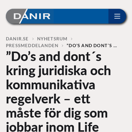
ip to content
Home
DANIR
NYHETSRUM
PRESSMEDDELANDEN
”DO’S AND DONT´S …
”Do’s and dont´s
kring juridiska och
kommunikativa
regelverk – ett
måste för dig som
jobbar inom Life