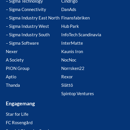
– Sigma Technology
Cindrigo
– Sigma Connectivity
DanAds
– Sigma Industry East North
Finansfabriken
– Sigma Industry West
Hub Park
– Sigma Industry South
InfoTech Scandinavia
– Sigma Software
InterMatte
Nexer
Kaunis Iron
A Society
NocNoc
PION Group
Norrsken22
Aptio
Rexor
Thanda
Slättö
Spintop Ventures
Engagemang
Star for Life
FC Rosengård