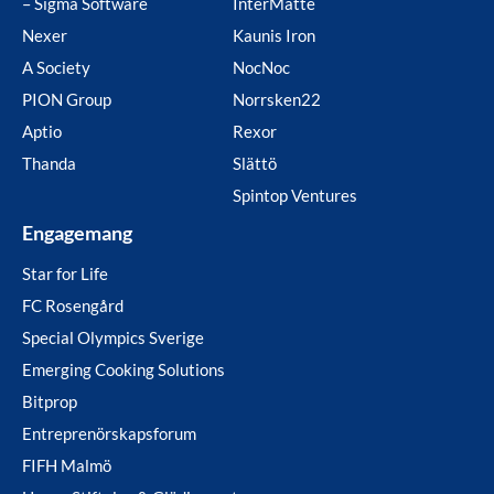
– Sigma Software
InterMatte
Nexer
Kaunis Iron
A Society
NocNoc
PION Group
Norrsken22
Aptio
Rexor
Thanda
Slättö
Spintop Ventures
Engagemang
Star for Life
FC Rosengård
Special Olympics Sverige
Emerging Cooking Solutions
Bitprop
Entreprenörskapsforum
FIFH Malmö