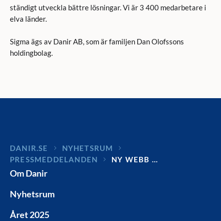
ständigt utveckla bättre lösningar. Vi är 3 400 medarbetare i
elva länder.
Sigma ägs av Danir AB, som är familjen Dan Olofssons
holdingbolag.
DANIR
NYHETSRUM
PRESSMEDDELANDEN
NY WEBB …
Om Danir
Nyhetsrum
Året 2025