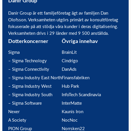
Danir Group
Danir Group är ett familjeföretag ägt av familjen Dan
Olofsson. Verksamheten utgörs primärt av konsultföretag
fokuserade på att stödja våra kunder i deras digitalisering.
Verksamheten drivs i 29 länder med 9 500 anställda.
Dotterkoncerner
Övriga innehav
Sigma
BrainLit
– Sigma Technology
Cindrigo
– Sigma Connectivity
DanAds
– Sigma Industry East North
Finansfabriken
– Sigma Industry West
Hub Park
– Sigma Industry South
InfoTech Scandinavia
– Sigma Software
InterMatte
Nexer
Kaunis Iron
A Society
NocNoc
PION Group
Norrsken22