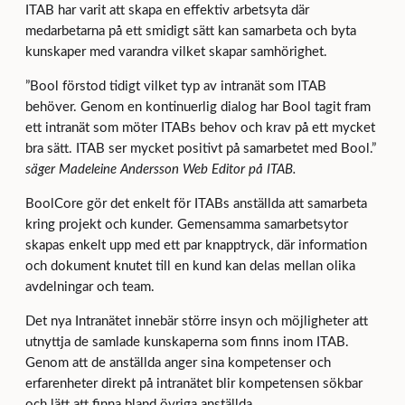
ITAB har varit att skapa en effektiv arbetsyta där
medarbetarna på ett smidigt sätt kan samarbeta och byta
kunskaper med varandra vilket skapar samhörighet.
”Bool förstod tidigt vilket typ av intranät som ITAB
behöver. Genom en kontinuerlig dialog har Bool tagit fram
ett intranät som möter ITABs behov och krav på ett mycket
bra sätt. ITAB ser mycket positivt på samarbetet med Bool.”
säger Madeleine Andersson Web Editor på ITAB.
BoolCore gör det enkelt för ITABs anställda att samarbeta
kring projekt och kunder. Gemensamma samarbetsytor
skapas enkelt upp med ett par knapptryck, där information
och dokument knutet till en kund kan delas mellan olika
avdelningar och team.
Det nya Intranätet innebär större insyn och möjligheter att
utnyttja de samlade kunskaperna som finns inom ITAB.
Genom att de anställda anger sina kompetenser och
erfarenheter direkt på intranätet blir kompetensen sökbar
och lätt att finna bland övriga anställda.