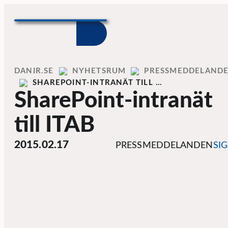
Skip to content
Home
DANIR
NYHETSRUM
PRESSMEDDELAND
SHAREPOINT-INTRANÄT TILL …
SharePoint-intranät
till ITAB
2015.02.17
PRESSMEDDELANDEN
SI