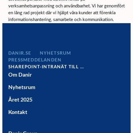
verksamhetsanpassning och användbarhet. Vi har genomfört
en lång rad projekt där vi hjälpt våra kunder att förenkla
informationshantering, samarbete och kommunikation.
DANIR
NYHETSRUM
PRESSMEDDELANDEN
SHAREPOINT-INTRANÄT TILL …
Om Danir
Nyhetsrum
Året 2025
Kontakt