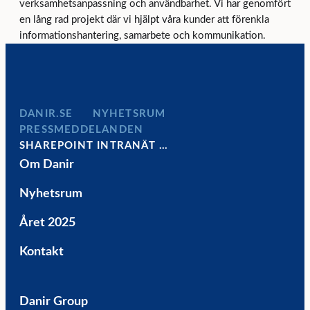
verksamhetsanpassning och användbarhet. Vi har genomfört
en lång rad projekt där vi hjälpt våra kunder att förenkla
informationshantering, samarbete och kommunikation.
DANIR
NYHETSRUM
PRESSMEDDELANDEN
SHAREPOINT INTRANÄT …
Om Danir
Nyhetsrum
Året 2025
Kontakt
Danir Group