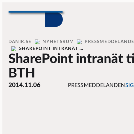
Skip to content
Home
DANIR
NYHETSRUM
PRESSMEDDELAND
SHAREPOINT INTRANÄT …
SharePoint intranät ti
BTH
2014.11.06
PRESSMEDDELANDEN
SI