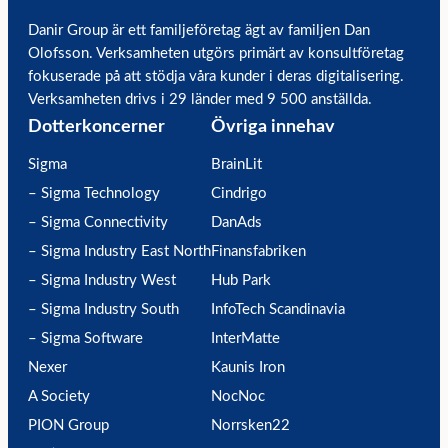
Danir Group är ett familjeföretag ägt av familjen Dan
Olofsson. Verksamheten utgörs primärt av konsultföretag
fokuserade på att stödja våra kunder i deras digitalisering.
Verksamheten drivs i 29 länder med 9 500 anställda.
Dotterkoncerner
Övriga innehav
Sigma
BrainLit
– Sigma Technology
Cindrigo
– Sigma Connectivity
DanAds
– Sigma Industry East North
Finansfabriken
– Sigma Industry West
Hub Park
– Sigma Industry South
InfoTech Scandinavia
– Sigma Software
InterMatte
Nexer
Kaunis Iron
A Society
NocNoc
PION Group
Norrsken22