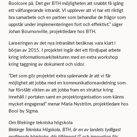
Boolcore på. Det ger BTH möjligheten att snabbt få igång
ett välfungerande intranät. Vi upplever att vi har ett riktigt
bra samarbete och en partner som behandlar de frågor som
uppstår under implementeringen fort och effektivt.” säger
Johan Bournonville, projektledare hos BTH.
Lanseringen av det nya intranätet beräknas vara klart i
början av 2015. I projektet ingår det ett fördjupat arbete
kring informationsarkitekturen med en extra workshop
kring taggning av dokument och sidor.
”Det som gör projektet extra spännande är att vi får
möjlighet att jobba med en kommunikationsavdelning som
har förstått vikten av att jobba fram en struktur kring
innehåll i portalen samt en projektorganisation som känns
mycket engagerad” menar Maria Nyström, projektledare hos
Bool by Sigma.
Om Blekinge tekniska högskola
Blekinge Tekniska Högskola, BTH, är en av landets tydligast
profilerade högskolor, där tillämpad IT och innovation för