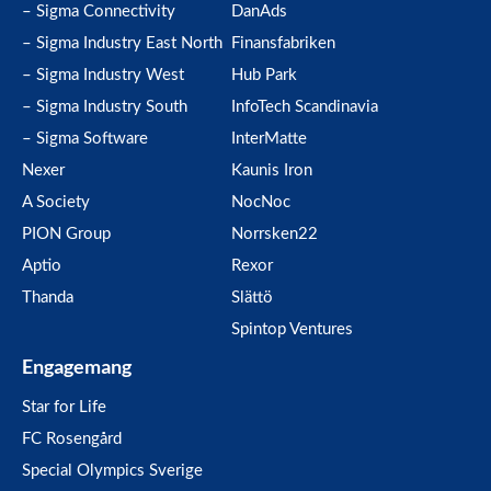
– Sigma Connectivity
DanAds
– Sigma Industry East North
Finansfabriken
– Sigma Industry West
Hub Park
– Sigma Industry South
InfoTech Scandinavia
– Sigma Software
InterMatte
Nexer
Kaunis Iron
A Society
NocNoc
PION Group
Norrsken22
Aptio
Rexor
Thanda
Slättö
Spintop Ventures
Engagemang
Star for Life
FC Rosengård
Special Olympics Sverige