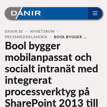
ip to content
Home
DANIR
NYHETSRUM
PRESSMEDDELANDEN
BOOL BYGGER …
Bool bygger
mobilanpassat och
socialt intranät med
integrerat
processverktyg på
SharePoint 2013 till