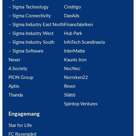
– Sigma Technology
Cindrigo
– Sigma Connectivity
DanAds
– Sigma Industry East North
Finansfabriken
– Sigma Industry West
Hub Park
– Sigma Industry South
InfoTech Scandinavia
– Sigma Software
InterMatte
Nexer
Kaunis Iron
A Society
NocNoc
PION Group
Norrsken22
Aptio
Rexor
Thanda
Slättö
Spintop Ventures
Engagemang
Star for Life
FC Rosengård