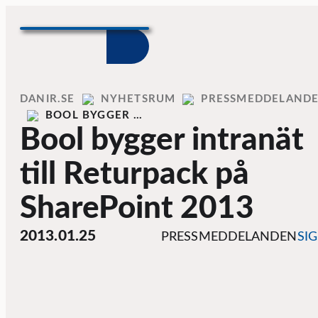
Skip to content
Home
DANIR
NYHETSRUM
PRESSMEDDELAND
BOOL BYGGER …
Bool bygger intranät
till Returpack på
SharePoint 2013
2013.01.25
PRESSMEDDELANDEN
SI