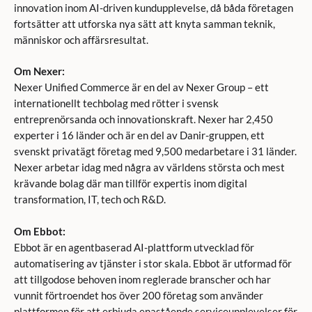
innovation inom AI-driven kundupplevelse, då båda företagen
fortsätter att utforska nya sätt att knyta samman teknik,
människor och affärsresultat.
Om Nexer:
Nexer Unified Commerce är en del av Nexer Group – ett
internationellt techbolag med rötter i svensk
entreprenörsanda och innovationskraft. Nexer har 2,450
experter i 16 länder och är en del av Danir-gruppen, ett
svenskt privatägt företag med 9,500 medarbetare i 31 länder.
Nexer arbetar idag med några av världens största och mest
krävande bolag där man tillför expertis inom digital
transformation, IT, tech och R&D.
Om Ebbot:
Ebbot är en agentbaserad AI-plattform utvecklad för
automatisering av tjänster i stor skala. Ebbot är utformad för
att tillgodose behoven inom reglerade branscher och har
vunnit förtroendet hos över 200 företag som använder
plattformen för att erbjuda enastående serviceupplevelser för