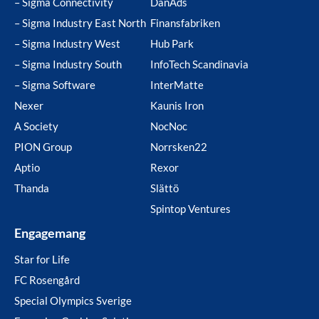
– Sigma Connectivity
DanAds
– Sigma Industry East North
Finansfabriken
– Sigma Industry West
Hub Park
– Sigma Industry South
InfoTech Scandinavia
– Sigma Software
InterMatte
Nexer
Kaunis Iron
A Society
NocNoc
PION Group
Norrsken22
Aptio
Rexor
Thanda
Slättö
Spintop Ventures
Engagemang
Star for Life
FC Rosengård
Special Olympics Sverige