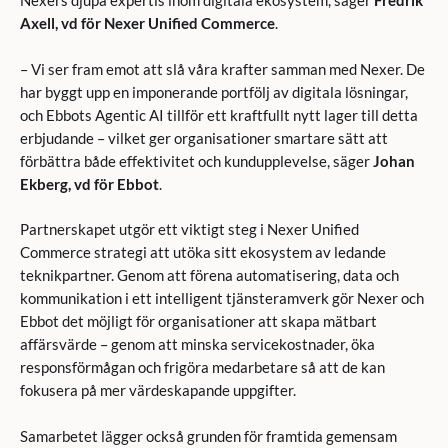
Nexers djupa expertis inom digitala ekosystem, säger
Fredrik
Axell, vd för Nexer Unified Commerce
.
– Vi ser fram emot att slå våra krafter samman med Nexer. De
har byggt upp en imponerande portfölj av digitala lösningar,
och Ebbots Agentic AI tillför ett kraftfullt nytt lager till detta
erbjudande – vilket ger organisationer smartare sätt att
förbättra både effektivitet och kundupplevelse, säger
Johan
Ekberg, vd för Ebbot
.
Partnerskapet utgör ett viktigt steg i Nexer Unified
Commerce strategi att utöka sitt ekosystem av ledande
teknikpartner. Genom att förena automatisering, data och
kommunikation i ett intelligent tjänsteramverk gör Nexer och
Ebbot det möjligt för organisationer att skapa mätbart
affärsvärde – genom att minska servicekostnader, öka
responsförmågan och frigöra medarbetare så att de kan
fokusera på mer värdeskapande uppgifter.
Samarbetet lägger också grunden för framtida gemensam