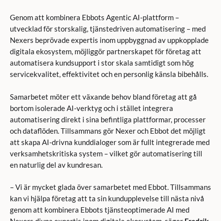
Genom att kombinera Ebbots Agentic AI-plattform –
utvecklad för storskalig, tjänstedriven automatisering – med
Nexers beprövade expertis inom uppbyggnad av uppkopplade
digitala ekosystem, möjliggör partnerskapet för företag att
automatisera kundsupport i stor skala samtidigt som hög
servicekvalitet, effektivitet och en personlig känsla bibehålls.
Samarbetet möter ett växande behov bland företag att gå
bortom isolerade AI-verktyg och i stället integrera
automatisering direkt i sina befintliga plattformar, processer
och dataflöden. Tillsammans gör Nexer och Ebbot det möjligt
att skapa AI-drivna kunddialoger som är fullt integrerade med
verksamhetskritiska system – vilket gör automatisering till
en naturlig del av kundresan.
– Vi är mycket glada över samarbetet med Ebbot. Tillsammans
kan vi hjälpa företag att ta sin kundupplevelse till nästa nivå
genom att kombinera Ebbots tjänsteoptimerade AI med