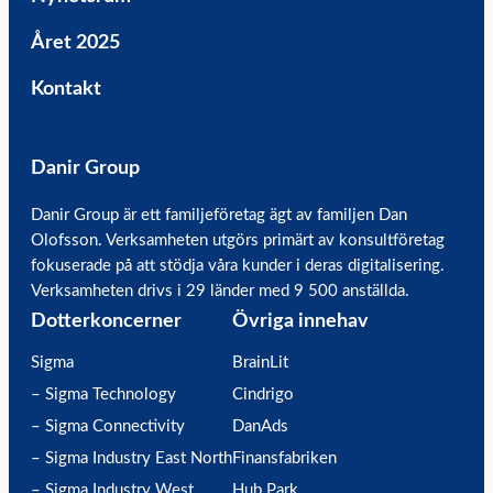
Året 2025
Kontakt
Danir Group
Danir Group är ett familjeföretag ägt av familjen Dan
Olofsson. Verksamheten utgörs primärt av konsultföretag
fokuserade på att stödja våra kunder i deras digitalisering.
Verksamheten drivs i 29 länder med 9 500 anställda.
Dotterkoncerner
Övriga innehav
Sigma
BrainLit
– Sigma Technology
Cindrigo
– Sigma Connectivity
DanAds
– Sigma Industry East North
Finansfabriken
– Sigma Industry West
Hub Park