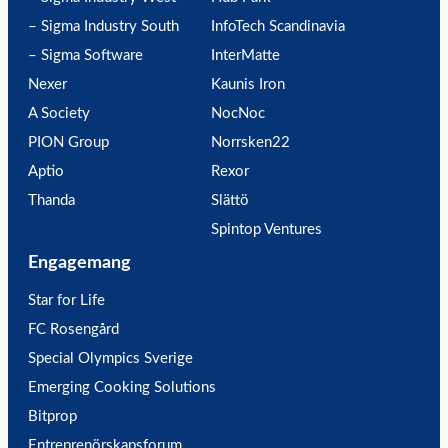
– Sigma Industry South
InfoTech Scandinavia
– Sigma Software
InterMatte
Nexer
Kaunis Iron
A Society
NocNoc
PION Group
Norrsken22
Aptio
Rexor
Thanda
Slättö
Spintop Ventures
Engagemang
Star for Life
FC Rosengård
Special Olympics Sverige
Emerging Cooking Solutions
Bitprop
Entreprenörskapsforum