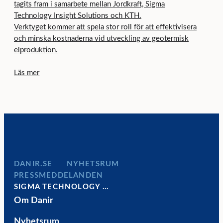
tagits fram i samarbete mellan Jordkraft, Sigma
Technology Insight Solutions och KTH.
Verktyget kommer att spela stor roll för att effektivisera
och minska kostnaderna vid utveckling av geotermisk
elproduktion.
Läs mer
DANIR
NYHETSRUM
PRESSMEDDELANDEN
SIGMA TECHNOLOGY …
Om Danir
Nyhetsrum