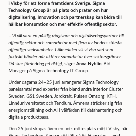
i Visby för att forma framtidens Sverige. Sigma
Technology Group är på plats och pratar om hur
digitalisering, innovation och partnerskap kan bidra till
hållbar konsumtion och mer effektiv offentlig sektor.
– Vi vill vara en pålitlig rådgivare och digitaliseringspartner till
offentlig sektor och samarbetar med flera av landets största
offentliga verksamheter. I Almedalen vill vi visa vad som
faktiskt händer när aktörer samarbetar över sektorsgränser.
Då sker förändring på riktigt,
säger
Anna Nyblin
, Bid
Manager på Sigma Technology IT Group.
Under dagarna 24–25 juni arrangerar Sigma Technology
panelsamtal med experter från bland andra Interior Cluster
Sweden, GS1 Sweden, Jordkraft, Pulsen Omsorg, KTH,
Linnéuniversitetet och Tendium. Ämnena sträcker sig från
energiomställning och AI i välfärden till datahantering och
digitala produktpass.
Den 25 juni skapas även en unik mötesplats mitt i Visby, när
Sigma Technology öppnar sitt tält på S:t Hansplan – med