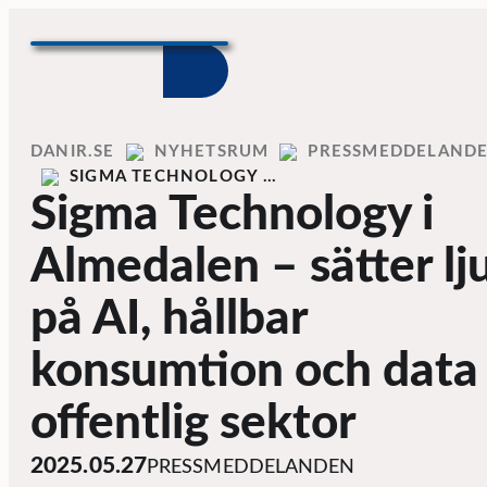
Skip to content
Home
DANIR
NYHETSRUM
PRESSMEDDELAND
SIGMA TECHNOLOGY …
Sigma Technology i
Almedalen – sätter lj
på AI, hållbar
konsumtion och data 
offentlig sektor
2025.05.27
PRESSMEDDELANDEN