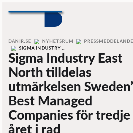
Skip to content
Home
DANIR
NYHETSRUM
PRESSMEDDELAND
SIGMA INDUSTRY …
Sigma Industry East
North tilldelas
utmärkelsen Sweden’
Best Managed
Companies för tredje
året i rad