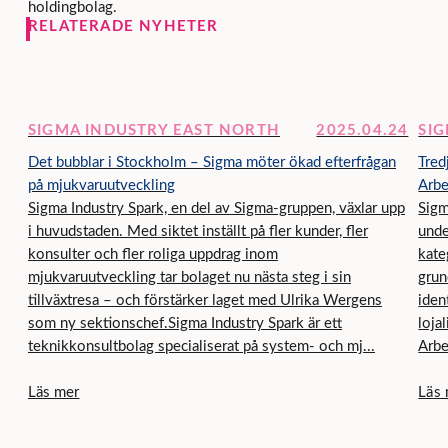
holdingbolag.
RELATERADE NYHETER
SIGMA INDUSTRY EAST NORTH
2025.04.24
SI
Det bubblar i Stockholm – Sigma möter ökad efterfrågan
Tred
på mjukvaruutveckling
Arbe
Sigma Industry Spark, en del av Sigma-gruppen, växlar upp
Sigm
i huvudstaden. Med siktet inställt på fler kunder, fler
unde
konsulter och fler roliga uppdrag inom
kate
mjukvaruutveckling tar bolaget nu nästa steg i sin
grun
tillväxtresa – och förstärker laget med Ulrika Wergens
iden
som ny sektionschef.Sigma Industry Spark är ett
loja
teknikkonsultbolag specialiserat på system- och mj...
Arbet
Läs mer
Läs 