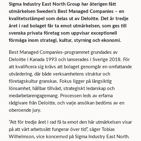
Sigma Industry East North Group har återigen fått
utmärkelsen Sweden’s Best Managed Companies – en
kvalitetsstämpel som delas ut av Deloitte. Det är tredje
året i rad bolaget får ta emot utmärkelsen, som ges till
svenska privata företag som uppvisar exceptionell
förmåga inom strategi, kultur, styrning och ekonomi.
Best Managed Companies-programmet grundades av
Deloitte i Kanada 1993 och lanserades i Sverige 2018. För
att kvalificera sig krävs att bolaget genomgår en omfattande
utvärdering, där både verksamhetens struktur och
företagskultur granskas. Fokus ligger på långsiktig
lönsamhet, hållbar tillväxt, strategiskt ledarskap och
medarbetarengagemang. Processen leds av erfarna
rådgivare från Deloitte, och varje ansökan bedöms av en
oberoende jury.
”Att för tredje året i rad få ta emot den här utmärkelsen visar
på att vårt arbetssätt fungerar över tid”, säger Tobias
Wilhelmson, vice koncernvd på Sigma Industry East North.