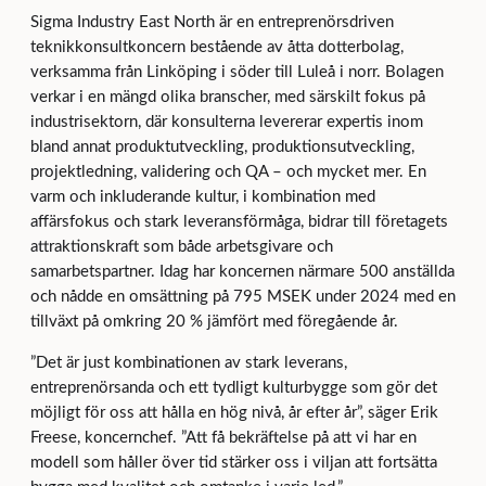
Sigma Industry East North är en entreprenörsdriven
teknikkonsultkoncern bestående av åtta dotterbolag,
verksamma från Linköping i söder till Luleå i norr. Bolagen
verkar i en mängd olika branscher, med särskilt fokus på
industrisektorn, där konsulterna levererar expertis inom
bland annat produktutveckling, produktionsutveckling,
projektledning, validering och QA – och mycket mer. En
varm och inkluderande kultur, i kombination med
affärsfokus och stark leveransförmåga, bidrar till företagets
attraktionskraft som både arbetsgivare och
samarbetspartner. Idag har koncernen närmare 500 anställda
och nådde en omsättning på 795 MSEK under 2024 med en
tillväxt på omkring 20 % jämfört med föregående år.
”Det är just kombinationen av stark leverans,
entreprenörsanda och ett tydligt kulturbygge som gör det
möjligt för oss att hålla en hög nivå, år efter år”, säger Erik
Freese, koncernchef. ”Att få bekräftelse på att vi har en
modell som håller över tid stärker oss i viljan att fortsätta