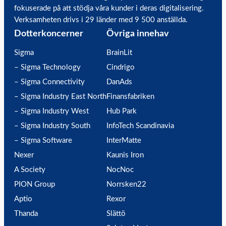
fokuserade på att stödja våra kunder i deras digitalisering.
Verksamheten drivs i 29 länder med 9 500 anställda.
Dotterkoncerner
Övriga innehav
Sigma
BrainLit
– Sigma Technology
Cindrigo
– Sigma Connectivity
DanAds
– Sigma Industry East North
Finansfabriken
– Sigma Industry West
Hub Park
– Sigma Industry South
InfoTech Scandinavia
– Sigma Software
InterMatte
Nexer
Kaunis Iron
A Society
NocNoc
PION Group
Norrsken22
Aptio
Rexor
Thanda
Slättö