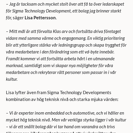
– Jag är tacksam och mycket stolt över att få ta över ledarskapet
för Sigma Technology Development, ett bolag jag brinner starkt
för,
säger
Lisa Pettersson
.
– Mitt mål är att förvalta Klas arv och fortsätta driva företaget
vidare med samma värme och engagemang. En viktig prioritering
blir att ytterligare stärka vår ledningsgrupp och skapa trygghet för
våra medarbetare i den förändring som ett vd-byte innebär.
Framåt kommer vi att fortsätta arbeta hårt i en utmanande
marknad, samtidigt som vi skapar nya möjligheter för våra
medarbetare och rekryterar rätt personer som passar in i vår
kultur.
Lisa lyfter även fram Sigma Technology Developments
kombination av hög teknisk nivå och starka mjuka värden:
– Vi är experter inom embedded och automotive, och vi håller en
mycket hög teknisk nivå. Men vår verkliga styrka ligger i vår kultur
– vi är ett snällt bolag där vi tar hand om varandra och trivs