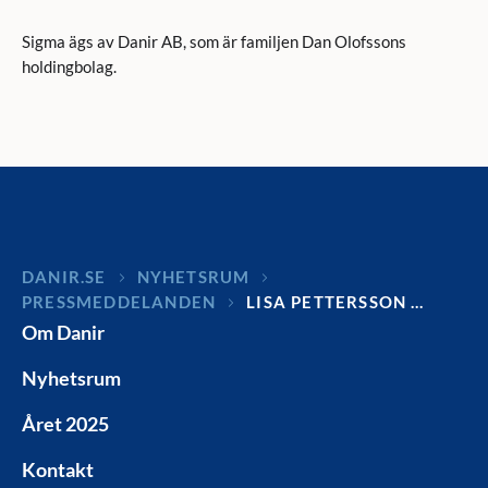
Sigma ägs av Danir AB, som är familjen Dan Olofssons
holdingbolag.
DANIR
NYHETSRUM
PRESSMEDDELANDEN
LISA PETTERSSON …
Om Danir
Nyhetsrum
Året 2025
Kontakt