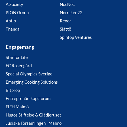
A Society
NocNoc
PION Group
Norrsken22
Aptio
Rexor
Thanda
Slättö
Spintop Ventures
Engagemang
Star for Life
FC Rosengård
Special Olympics Sverige
Emerging Cooking Solutions
Bitprop
Entreprenörskapsforum
FIFH Malmö
Hugos Stiftelse & Glädjeruset
Judiska Församlingen i Malmö