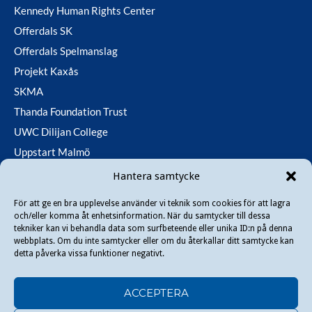
Kennedy Human Rights Center
Offerdals SK
Offerdals Spelmanslag
Projekt Kaxås
SKMA
Thanda Foundation Trust
UWC Dilijan College
Uppstart Malmö
Utfallsfonden
Hantera samtycke
För att ge en bra upplevelse använder vi teknik som cookies för att lagra
och/eller komma åt enhetsinformation. När du samtycker till dessa
Copyright © 2026 Danir
. All rights reserved.
tekniker kan vi behandla data som surfbeteende eller unika ID:n på denna
webbplats. Om du inte samtycker eller om du återkallar ditt samtycke kan
detta påverka vissa funktioner negativt.
ACCEPTERA