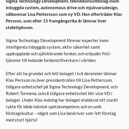
Sigma Technology Development, teknikkonsultbolag inom
inbyggda system, autonomous drive och mjukvarudesign,
välkomnar Lisa Pettersson som ny VD. Hon efterträder Klas
Persson, som efter 15 framgångsrika år lämnar över
stafettpinnen.
Sigma Technology Development förenar experter inom
intelligenta inbyggda system, aktiv säkerhet samt
uppkopplade och självkörande fordon, och erbjuder FoU-
tjänster till ledande fordonstillverkare i världen.
Efter att ha grundat och lett bolaget i två decennier lämnar
Klas Persson nu över presidentrollen till Lisa Pettersson,
tidigare enhetschef på Sigma Technology Development, och
Robert Tormena, också tidigare enhetschef, blir vice-VD i
bolaget. Under Klas ledning har bolaget etablerat ett starkt
rykte för både teknisk spetskompetens och en unik
företagskultur – något som Lisa beskriver som ”ett företag
med stort hjärta”.