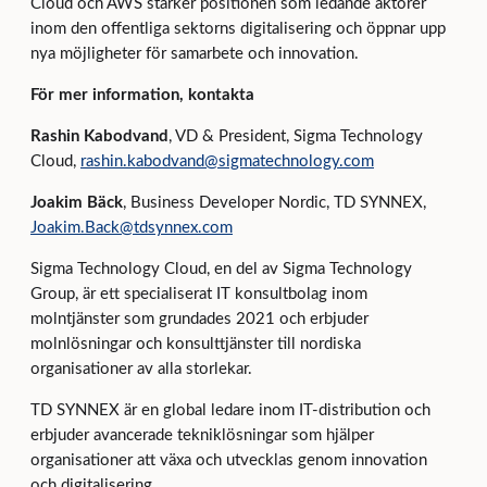
Cloud och AWS stärker positionen som ledande aktörer
inom den offentliga sektorns digitalisering och öppnar upp
nya möjligheter för samarbete och innovation.
För mer information, kontakta
Rashin Kabodvand
, VD & President, Sigma Technology
Cloud,
rashin.kabodvand@sigmatechnology.com
Joakim Bäck
, Business Developer Nordic, TD SYNNEX,
Joakim.Back@tdsynnex.com
Sigma Technology Cloud, en del av Sigma Technology
Group, är ett specialiserat IT konsultbolag inom
molntjänster som grundades 2021 och erbjuder
molnlösningar och konsulttjänster till nordiska
organisationer av alla storlekar.
TD SYNNEX är en global ledare inom IT-distribution och
erbjuder avancerade tekniklösningar som hjälper
organisationer att växa och utvecklas genom innovation
och digitalisering.