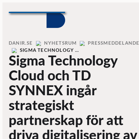
Skip to content
Home
DANIR
NYHETSRUM
PRESSMEDDELAND
SIGMA TECHNOLOGY …
Sigma Technology
Cloud och TD
SYNNEX ingår
strategiskt
partnerskap för att
driva digitalisering av