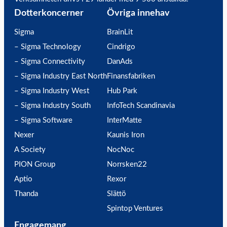
Dotterkoncerner
Övriga innehav
Sigma
BrainLit
– Sigma Technology
Cindrigo
– Sigma Connectivity
DanAds
– Sigma Industry East North
Finansfabriken
– Sigma Industry West
Hub Park
– Sigma Industry South
InfoTech Scandinavia
– Sigma Software
InterMatte
Nexer
Kaunis Iron
A Society
NocNoc
PION Group
Norrsken22
Aptio
Rexor
Thanda
Slättö
Spintop Ventures
Engagemang