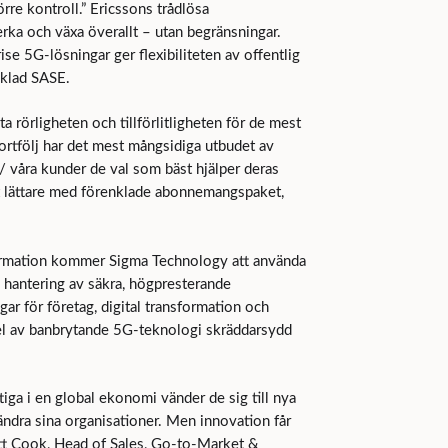
rre kontroll.” Ericssons trådlösa
erka och växa överallt – utan begränsningar.
se 5G-lösningar ger flexibiliteten av offentlig
nklad SASE.
 rörligheten och tillförlitligheten för de mest
ortfölj har det mest mångsidiga utbudet av
 våra kunder de val som bäst hjälper deras
rit lättare med förenklade abonnemangspaket,
ormation kommer Sigma Technology att använda
h hantering av säkra, högpresterande
ar för företag, digital transformation och
rdel av banbrytande 5G-teknologi skräddarsydd
tiga i en global ekonomi vänder de sig till nya
ndra sina organisationer. Men innovation får
Matt Cook, Head of Sales, Go-to-Market &