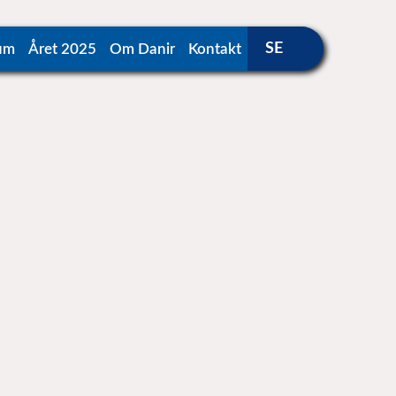
um
Året 2025
Om Danir
Kontakt