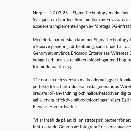
Norge – 17.03.25 – Sigma Technology meddelade id
5G-tjänster i Norden. Som medlem av Ericssons 5-
accelerera implementeringen av företags 5G-infrastr
Med detta partnerskap kommer Sigma Technology k
inklusive planering, driftsättning, samt underhåll oc
Genom att använda Ericsson Enterprises Wireless S
bolaget erbjuda säkra nätverkslösningar med hög ha
för moderna företag.
”De norska och svenska marknaderna ligger i framka
perfekta för att introducera nästa generations Wi
bredare IoT-användning och hållbarhetsdriven digit
agila, energieffektiva nätverkslösningar,” säger Eg
Elevate. Han fortsätter:
”Vi är inställda på att bli en strategisk partner för at
first-nätverk. Genom att integrera Ericssons avance