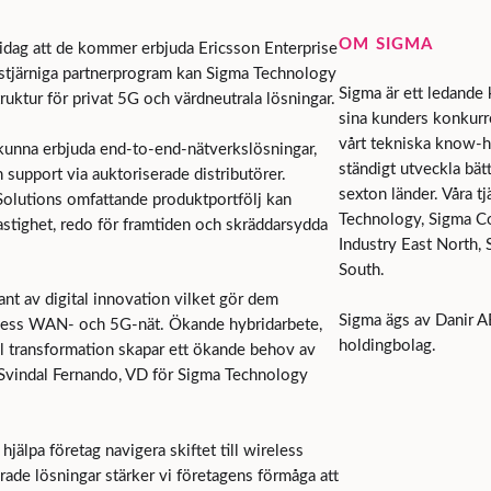
OM SIGMA
ag att de kommer erbjuda Ericsson Enterprise
stjärniga partnerprogram kan Sigma Technology
Sigma är ett ledande 
uktur för privat 5G och värdneutrala lösningar.
sina kunders konkurre
vårt tekniska know-h
unna erbjuda end-to-end-nätverkslösningar,
ständigt utveckla bät
h support via auktoriserade distributörer.
sexton länder. Våra tj
olutions omfattande produktportfölj kan
Technology, Sigma Co
stighet, redo för framtiden och skräddarsydda
Industry East North,
South.
nt av digital innovation vilket gör dem
Sigma ägs av Danir A
reless WAN- och 5G-nät. Ökande hybridarbete,
holdingbolag.
al transformation skapar ett ökande behov av
il Svindal Fernando, VD för Sigma Technology
t hjälpa företag navigera skiftet till wireless
rade lösningar stärker vi företagens förmåga att