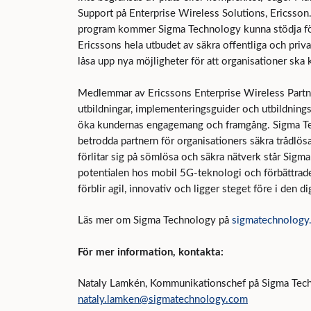
Support på Enterprise Wireless Solutions, Ericsson
program kommer Sigma Technology kunna stödja fö
Ericssons hela utbudet av säkra offentliga och priv
låsa upp nya möjligheter för att organisationer ska k
Medlemmar av Ericssons Enterprise Wireless Partner 
utbildningar, implementeringsguider och utbildnings
öka kundernas engagemang och framgång. Sigma Tech
betrodda partnern för organisationers säkra trådlösa
förlitar sig på sömlösa och säkra nätverk står Sigm
potentialen hos mobil 5G-teknologi och förbättrade 
förblir agil, innovativ och ligger steget före i den di
Läs mer om Sigma Technology på
sigmatechnology
För mer information, kontakta:
Nataly Lamkén, Kommunikationschef på Sigma Tec
nataly.lamken@sigmatechnology.com