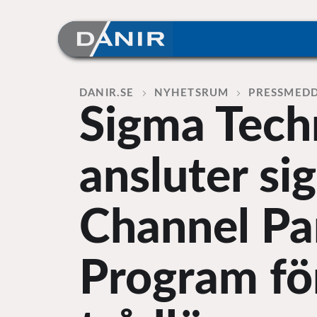
Skip
to
content
Home
DANIR
NYHETSRUM
PRESSMED
Sigma Tech
ansluter sig
Channel Pa
Program för