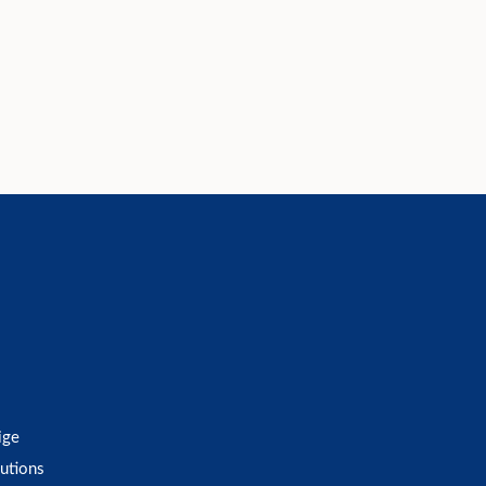
ige
utions