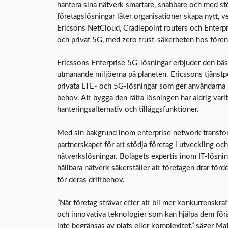
hantera sina nätverk smartare, snabbare och med stö
företagslösningar låter organisationer skapa nytt, v
Ericsons NetCloud, Cradlepoint routers och Enterpri
och privat 5G, med zero trust-säkerheten hos före
Ericssons Enterprise 5G-lösningar erbjuder den bästa
utmanande miljöerna på planeten. Ericssons tjänstp
privata LTE- och 5G-lösningar som ger användarna /
behov. Att bygga den rätta lösningen har aldrig va
hanteringsalternativ och tilläggsfunktioner.
Med sin bakgrund inom enterprise network transf
partnerskapet för att stödja företag i utveckling oc
nätverkslösningar. Bolagets expertis inom IT-lösning
hållbara nätverk säkerställer att företagen drar fö
för deras driftbehov.
”När företag strävar efter att bli mer konkurrenskraf
och innovativa teknologier som kan hjälpa dem förä
inte begränsas av plats eller komplexitet,” säger 