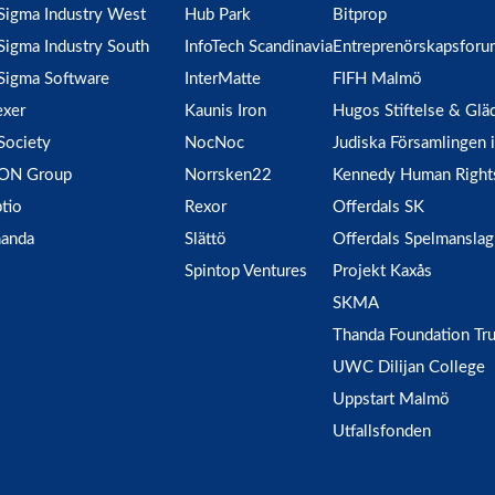
Sigma Industry West
Hub Park
Bitprop
Sigma Industry South
InfoTech Scandinavia
Entreprenörskapsforu
Sigma Software
InterMatte
FIFH Malmö
xer
Kaunis Iron
Hugos Stiftelse & Glä
Society
NocNoc
Judiska Församlingen
ION Group
Norrsken22
Kennedy Human Right
tio
Rexor
Offerdals SK
anda
Slättö
Offerdals Spelmanslag
Spintop Ventures
Projekt Kaxås
SKMA
Thanda Foundation Tru
UWC Dilijan College
Uppstart Malmö
Utfallsfonden