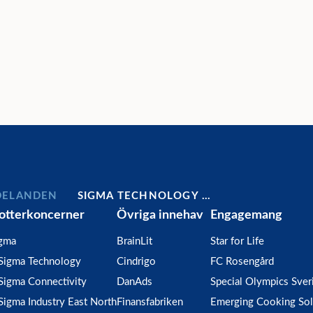
DELANDEN
SIGMA TECHNOLOGY …
otterkoncerner
Övriga innehav
Engagemang
gma
BrainLit
Star for Life
Sigma Technology
Cindrigo
FC Rosengård
Sigma Connectivity
DanAds
Special Olympics Sver
Sigma Industry East North
Finansfabriken
Emerging Cooking Sol