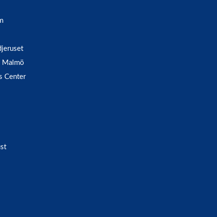
m
djeruset
 i Malmö
s Center
st