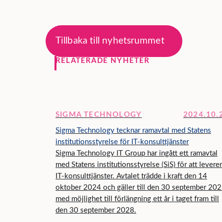
Tillbaka till nyhetsrummet
RELATERADE NYHETER
SIGMA TECHNOLOGY
2024.10.
Sigma Technology tecknar ramavtal med Statens
institutionsstyrelse för IT-konsulttjänster
Sigma Technology IT Group har ingått ett ramavtal
med Statens institutionsstyrelse (SiS) för att levere
IT-konsulttjänster. Avtalet trädde i kraft den 14
oktober 2024 och gäller till den 30 september 202
med möjlighet till förlängning ett år i taget fram till
den 30 september 2028.