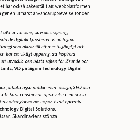
t har också säkerställt att webbplattformen
ch ger en utmärkt användarupplevelse för den
tt alla användare, oavsett ursprung,
ända de digitala tjänsterna. Vi på Sigma
rategi som bidrar till ett mer tillgängligt och
n har ett viktigt uppdrag, att inspirera
att utveckla den bästa sajten för läsande och
Lantz, VD på Sigma Technology Digital
era förbättringsområden inom design, SEO och
er inte bara enastående upplevelse men också
 Götalandsregionen att uppnå ökad operativ
chnology Digital Solutions
.
ssan, Skandinaviens största