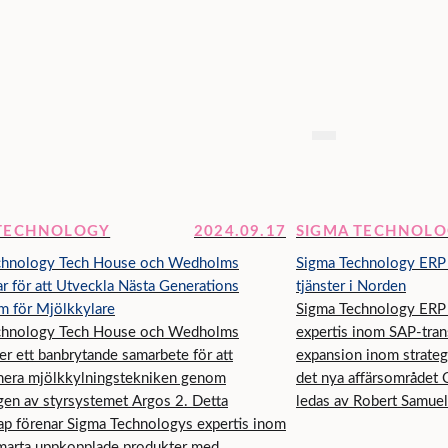
 TECHNOLOGY
2024.09.17
SIGMA TECHNOL
chnology Tech House och Wedholms
Sigma Technology ERP 
r för att Utveckla Nästa Generations
tjänster i Norden
m för Mjölkkylare
Sigma Technology ERP A
chnology Tech House och Wedholms
expertis inom SAP-tran
ger ett banbrytande samarbete för att
expansion inom strateg
nera mjölkkylningstekniken genom
det nya affärsområdet
gen av styrsystemet Argos 2. Detta
ledas av Robert Samue
ap förenar Sigma Technologys expertis inom
marta uppkopplade produkter med