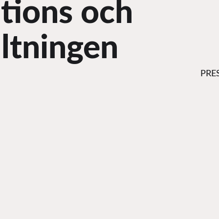
utions och
ltningen
PRE