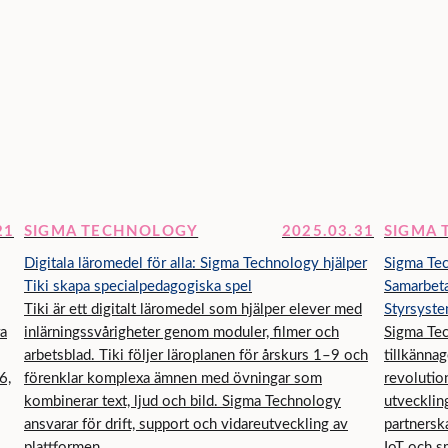
21
SIGMA TECHNOLOGY
2025.03.31
SIGMA
Digitala läromedel för alla: Sigma Technology hjälper
Sigma Te
Tiki skapa specialpedagogiska spel
Samarbeta
Tiki är ett digitalt läromedel som hjälper elever med
Styrsyste
ra
inlärningssvårigheter genom moduler, filmer och
Sigma Te
arbetsblad. Tiki följer läroplanen för årskurs 1–9 och
tillkänna
6,
förenklar komplexa ämnen med övningar som
revolutio
kombinerar text, ljud och bild. Sigma Technology
utvecklin
ansvarar för drift, support och vidareutveckling av
partnersk
plattformen.
IoT och s