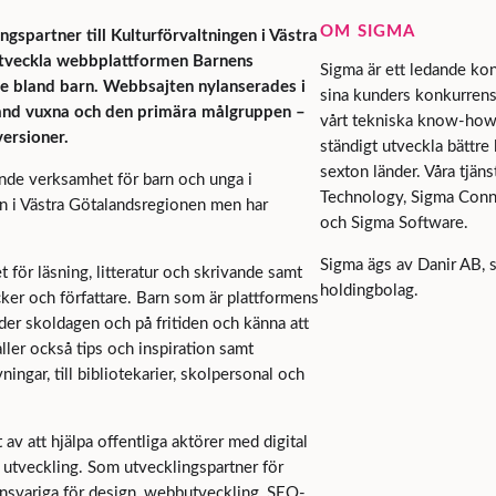
OM SIGMA
ngspartner till Kulturförvaltningen i Västra
utveckla webbplattformen Barnens
Sigma är ett ledande kon
de bland barn. Webbsajten nylanserades i
sina kunders konkurrensk
and vuxna och den primära målgruppen –
vårt tekniska know-how 
versioner.
ständigt utveckla bättre
sexton länder. Våra tjäns
jande verksamhet för barn och unga i
Technology, Sigma Connec
en i Västra Götalandsregionen men har
och Sigma Software.
Sigma ägs av Danir AB, 
 för läsning, litteratur och skrivande samt
holdingbolag.
ker och författare. Barn som är plattformens
r skoldagen och på fritiden och känna att
ller också tips och inspiration samt
ningar, till bibliotekarier, skolpersonal och
av att hjälpa offentliga aktörer med digital
 utveckling. Som utvecklingspartner för
ansvariga för design, webbutveckling, SEO-