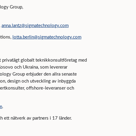
logy Group,
,
anna.lantz@sigmatechnology.com
utions,
lotta.berlin@sigmatechnology.com
 privatägt globalt teknikkonsultföretag med
 Kosovo och Ukraina, som levererar
nology Group erbjuder den allra senaste
on, design och utveckling av inbyggda
pertkonsulter, offshore-leveranser och
m
.
 ett nätverk av partners i 17 länder.