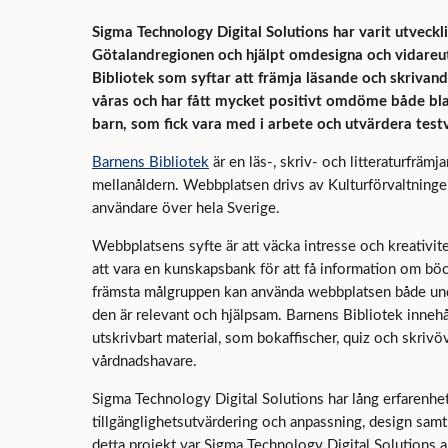
Sigma Technology Digital Solutions har varit utveckli
Götalandregionen och hjälpt omdesigna och vidare
Bibliotek som syftar att främja läsande och skrivan
våras och har fått mycket positivt omdöme både bl
barn, som fick vara med i arbete och utvärdera test
Barnens Bibliotek
är en läs-, skriv- och litteraturfräm
mellanåldern. Webbplatsen drivs av Kulturförvaltning
användare över hela Sverige.
Webbplatsens syfte är att väcka intresse och kreativitet
att vara en kunskapsbank för att få information om böc
främsta målgruppen kan använda webbplatsen både unde
den är relevant och hjälpsam. Barnens Bibliotek innehå
utskrivbart material, som bokaffischer, quiz och skrivöv
vårdnadshavare.
Sigma Technology Digital Solutions har lång erfarenhet 
tillgänglighetsutvärdering och anpassning, design samt
detta projekt var Sigma Technology Digital Solutions 