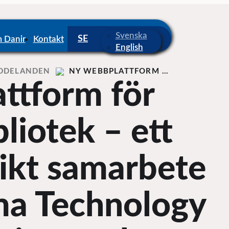
Svenska
 Danir
Kontakt
English
DDELANDEN
NY WEBBPLATTFORM …
ttform för
liotek – ett
ikt samarbete
ma Technology