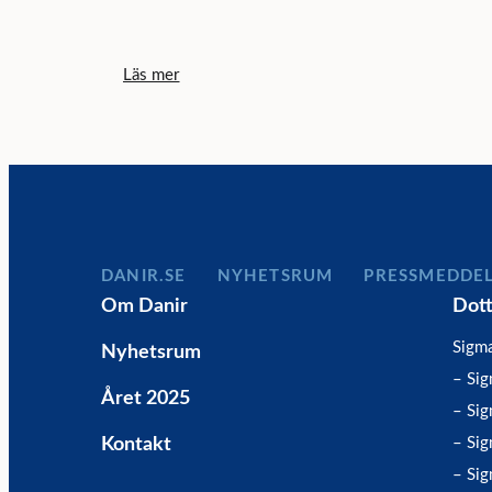
Läs mer
DANIR
NYHETSRUM
PRESSMEDDE
Om Danir
Dot
Sigm
Nyhetsrum
– Si
Året 2025
– Sig
Kontakt
– Sig
– Sig