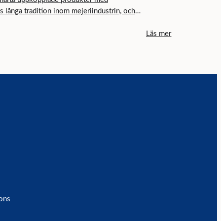
långa tradition inom mejeriindustrin, och
sätta nya standarder för
Läs mer
ingsteknik.
ons