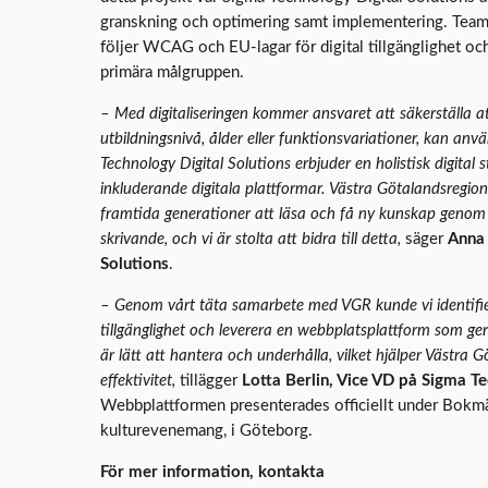
granskning och optimering samt implementering. Teame
följer WCAG och EU-lagar för digital tillgänglighet o
primära målgruppen.
– Med digitaliseringen kommer ansvaret att säkerställa a
utbildningsnivå, ålder eller funktionsvariationer, kan anv
Technology Digital Solutions erbjuder en holistisk digital st
inkluderande digitala plattformar. Västra Götalandsregione
framtida generationer att läsa och få ny kunskap genom 
skrivande, och vi är stolta att bidra till detta,
säger
Anna 
Solutions
.
– Genom vårt täta samarbete med VGR kunde vi identifi
tillgänglighet och leverera en webbplatsplattform som g
är lätt att hantera och underhålla, vilket hjälper Västra
effektivitet,
tillägger
Lotta Berlin, Vice VD på Sigma Te
Webbplattformen presenterades officiellt under Bokmä
kulturevenemang, i Göteborg.
För mer information, kontakta