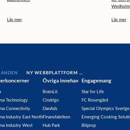
Wedholms 
lovar att 
Läs mer
Läs mer
mjölkkyln
LANDEN
NY WEBBPLATTFORM …
terkoncerner
Övriga innehav
Engagemang
a
BrainLit
Star for Life
gma Technology
Cindrigo
FC Rosengård
ma Connectivity
DanAds
Special Olympics Sverige
ma Industry East North
Finansfabriken
Emerging Cooking Soluti
ma Industry West
Hub Park
Bitprop