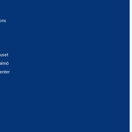
ons
ruset
Malmö
enter