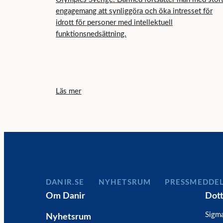
engagemang att synliggöra och öka intresset för
idrott för personer med intellektuell
funktionsnedsättning.
Läs mer
DANIR
NYHETSRUM
PRESSMEDDE
Om Danir
Dot
Sigm
Nyhetsrum