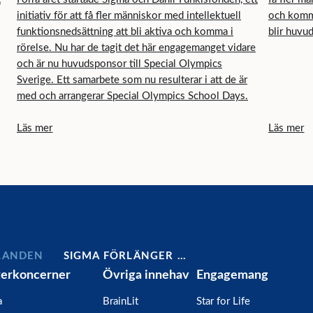
initiativ för att få fler människor med intellektuell
och komma
funktionsnedsättning att bli aktiva och komma i
blir huvu
rörelse. Nu har de tagit det här engagemanget vidare
och är nu huvudsponsor till Special Olympics
Sverige. Ett samarbete som nu resulterar i att de är
med och arrangerar Special Olympics School Days.
Läs mer
Läs mer
LANDEN
SIGMA FÖRLÄNGER …
terkoncerner
Övriga innehav
Engagemang
a
BrainLit
Star for Life