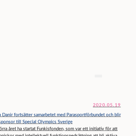
2020.05.19
 Danir fortsätter samarbetet med Parasportförbundet och blir
ponsor till Special Olympics Sverige
 förra året ha startat Funkisfonden, som var ett initiativ för att
nniskor med intellektuell funktionsnedsättning att bli aktiva