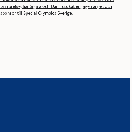
 i rörelse, har Sigma och Danir utökat engagemanget och
dsponsor till Special Olympics Sverige.