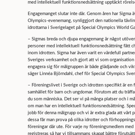
med intellektuell funktionsnedsättning upptäckt rörelse
Engagemanget slutar inte där. Genom åren har Sigma äv
Olympics-evenemang, synliggjort den nationella tävli
idrottarna i Sverigelaget på Special Olympics World G
– Sigmas breda och djupa engagemang är något utöver d
personer med intellektuell funktionsnedsättning fått 
inom idrotten. Sigma har även varit en värdefull partn
Sveriges verksamhet och gjort att vi som organisation t
engagera sig för målgruppen är både glädjande och vikti
säger Linnéa Björndahl, chef för Special Olympics Sver
– Föreningslivet i Sverige och idrotten specifikt är en 
samhället för barn och ungdomar. Förutom att du träffa
du som människa. Det ser vi på många platser och i mån
om man har en intellektuell funktionsnedsättning. Spec
jobb för denna målgrupp och vi är extra glada att vårt p
dessa får man prova på olika idrotter och förhoppningsv
föreningar där ute. För varje ny föreningsmedlem med 
registreras så har vi tillsammans skapat bättre förutsätt