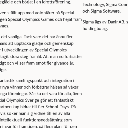
glädje och börjat i en idrottsförening.
Technology, Sigma Connec
och Sigma Software.
en ställt upp med volontärer på Special
ngen Special Olympics Games och hejat fram
Sigma ägs av Danir AB, 
ames.
holdingbolag.
et vanliga. Tack vare det har ännu fler
chans att upptäcka glädje och gemenskap
er i utvecklingen av Special Olympics
agit stora steg framåt. Att man nu fortsätter
gt och vi ser fram emot fler givande år,
ige.
fantastik samlingspunkt och integration i
r nya vänner och förbättrar hälsan så växer
ga föreningar. Så ska det vara för alla, även
ial Olympics Sverige gör ett fantastiskt
artnerskap bidrar till fler School Days. På
is söker man sig vidare till en av alla
intellektuell funktionsnedsättning som
ningar för framtiden, på flera plan, för den