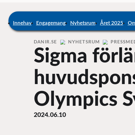
Skip
to
content
Home
Innehav
Engagemang
Nyhetsrum
Året 2025
Om
DANIR
NYHETSRUM
PRESSME
Sigma förl
huvudsponso
Olympics S
2024.06.10