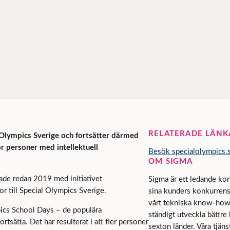
RELATERADE LÄNK
Olympics Sverige och fortsätter därmed
r personer med intellektuell
Besök specialolympics.
OM SIGMA
ade redan 2019 med initiativet
Sigma är ett ledande kon
 till Special Olympics Sverige.
sina kunders konkurrensk
vårt tekniska know-how 
pics School Days – de populära
ständigt utveckla bättre
tsätta. Det har resulterat i att fler personer
sexton länder. Våra tjäns