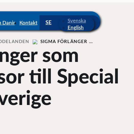
Svenska
 Danir
Kontakt
English
DDELANDEN
SIGMA FÖRLÄNGER …
änger som
r till Special
verige