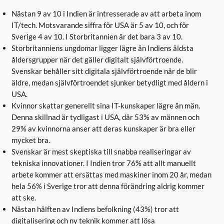
Nästan 9 av 10 i Indien är intresserade av att arbeta inom
IT/tech. Motsvarande siffra för USA är 5 av 10, och för
Sverige 4 av 10. I Storbritannien är det bara 3 av 10.
Storbritanniens ungdomar ligger lägre än Indiens äldsta
åldersgrupper när det gäller digitalt självförtroende.
Svenskar behåller sitt digitala självförtroende när de blir
äldre, medan självförtroendet sjunker betydligt med åldern i
USA.
Kvinnor skattar generellt sina IT-kunskaper lägre än män.
Denna skillnad är tydligast i USA, där 53% av männen och
29% av kvinnorna anser att deras kunskaper är bra eller
mycket bra.
Svenskar är mest skeptiska till snabba realiseringar av
tekniska innovationer. I Indien tror 76% att allt manuellt
arbete kommer att ersättas med maskiner inom 20 år, medan
hela 56% i Sverige tror att denna förändring aldrig kommer
att ske.
Nästan hälften av Indiens befolkning (43%) tror att
digitalisering och ny teknik kommer att lösa