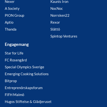
Nexer
Kaunis Iron
A Society
NocNoc
PION Group
Norrsken22
Aptio
Rexor
Thanda
Slättö
Spintop Ventures
Engagemang
Star for Life
FC Rosengård
Special Olympics Sverige
Emerging Cooking Solutions
Bitprop
Entreprenörskapsforum
FIFH Malmö
Hugos Stiftelse & Glädjeruset