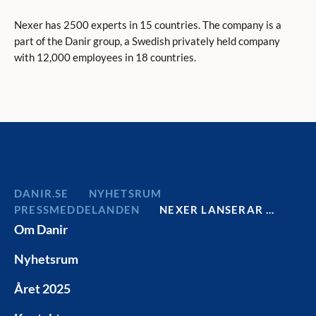
Nexer has 2500 experts in 15 countries. The company is a
part of the Danir group, a Swedish privately held company
with 12,000 employees in 18 countries.
DANIR
NYHETSRUM
PRESSMEDDELANDEN
NEXER LANSERAR …
Om Danir
Nyhetsrum
Året 2025