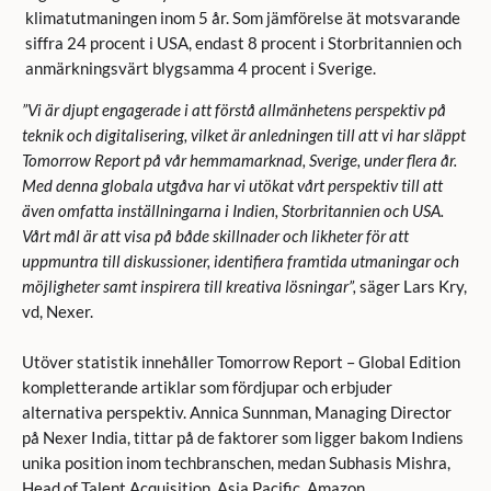
klimatutmaningen inom 5 år. Som jämförelse ät motsvarande
siffra 24 procent i USA, endast 8 procent i Storbritannien och
anmärkningsvärt blygsamma 4 procent i Sverige.
”Vi är djupt engagerade i att förstå allmänhetens perspektiv på
teknik och digitalisering, vilket är anledningen till att vi har släppt
Tomorrow Report på vår hemmamarknad, Sverige, under flera år.
Med denna globala utgåva har vi utökat vårt perspektiv till att
även omfatta inställningarna i Indien, Storbritannien och USA.
Vårt mål är att visa på både skillnader och likheter för att
uppmuntra till diskussioner, identifiera framtida utmaningar och
möjligheter samt inspirera till kreativa lösningar”,
säger Lars Kry,
vd, Nexer.
Utöver statistik innehåller Tomorrow Report – Global Edition
kompletterande artiklar som fördjupar och erbjuder
alternativa perspektiv. Annica Sunnman, Managing Director
på Nexer India, tittar på de faktorer som ligger bakom Indiens
unika position inom techbranschen, medan Subhasis Mishra,
Head of Talent Acquisition, Asia Pacific, Amazon