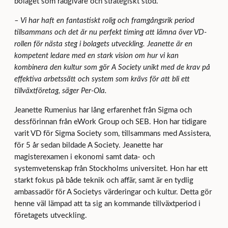
bolaget som rådgivare och strategiskt stöd.
– Vi har haft en fantastiskt rolig och framgångsrik period
tillsammans och det är nu perfekt timing att lämna över VD-
rollen för nästa steg i bolagets utveckling. Jeanette är en
kompetent ledare med en stark vision om hur vi kan
kombinera den kultur som gör A Society unikt med de krav på
effektiva arbetssätt och system som krävs för att bli ett
tillväxtföretag, säger Per-Ola.
Jeanette Rumenius har lång erfarenhet från Sigma och
dessförinnan från eWork Group och SEB. Hon har tidigare
varit VD för Sigma Society som, tillsammans med Assistera,
för 5 år sedan bildade A Society. Jeanette har
magisterexamen i ekonomi samt data- och
systemvetenskap från Stockholms universitet. Hon har ett
starkt fokus på både teknik och affär, samt är en tydlig
ambassadör för A Societys värderingar och kultur. Detta gör
henne väl lämpad att ta sig an kommande tillväxtperiod i
företagets utveckling.