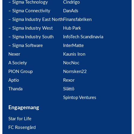
– Sigma Technology
Cindrigo
– Sigma Connectivity
DanAds
– Sigma Industry East North
Finansfabriken
– Sigma Industry West
Hub Park
– Sigma Industry South
InfoTech Scandinavia
– Sigma Software
InterMatte
Nexer
Kaunis Iron
A Society
NocNoc
PION Group
Norrsken22
Aptio
Rexor
Thanda
Slättö
Spintop Ventures
Engagemang
Star for Life
FC Rosengård