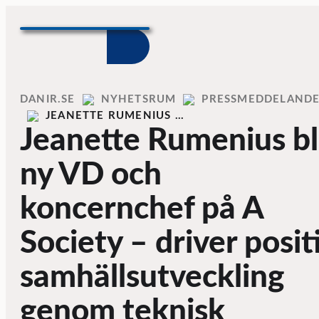
Skip to content
Home
DANIR
NYHETSRUM
PRESSMEDDELAND
JEANETTE RUMENIUS …
Jeanette Rumenius bl
ny VD och
koncernchef på A
Society – driver posit
samhällsutveckling
genom teknisk