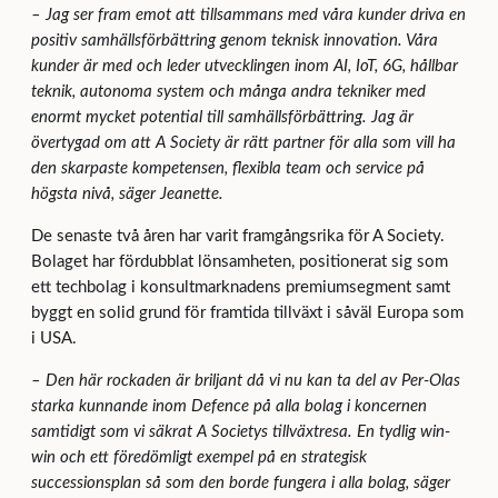
–
Jag ser fram emot att tillsammans med våra kunder driva en
positiv samhällsförbättring genom teknisk innovation. Våra
kunder är med och leder utvecklingen inom AI, IoT, 6G, hållbar
teknik, autonoma system och många andra tekniker med
enormt mycket potential till samhällsförbättring. Jag är
övertygad om att A Society är rätt partner för alla som vill ha
den skarpaste kompetensen, flexibla team och service på
högsta nivå, säger Jeanette.
De senaste två åren har varit framgångsrika för A Society.
Bolaget har fördubblat lönsamheten, positionerat sig som
ett techbolag i konsultmarknadens premiumsegment samt
byggt en solid grund för framtida tillväxt i såväl Europa som
i USA.
–
Den här rockaden är briljant då vi nu kan ta del av Per-Olas
starka kunnande inom Defence på alla bolag i koncernen
samtidigt som vi säkrat A Societys tillväxtresa. En tydlig win-
win och ett föredömligt exempel på en strategisk
successionsplan så som den borde fungera i alla bolag, säger