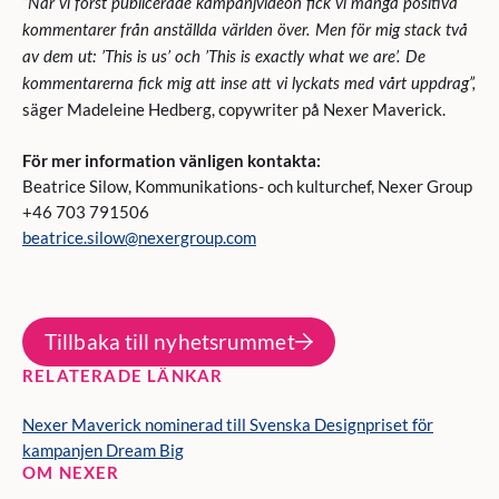
”När vi först publicerade kampanjvideon fick vi många positiva
kommentarer från anställda världen över. Men för mig stack två
av dem ut:
’This is us
’ och ’
This is exactly what we are
’. De
kommentarerna fick mig att inse att vi lycka
ts
med vårt uppdrag”,
säger Madeleine Hedberg, copywriter på Nexer Maverick.
För mer information vänligen kontakta:
Beatrice Silow, Kommunikations- och kulturchef, Nexer Group
+46 703 791506
beatrice.silow@nexergroup.com
Tillbaka till nyhetsrummet
RELATERADE LÄNKAR
Nexer Maverick nominerad till Svenska Designpriset för
kampanjen Dream Big
OM NEXER