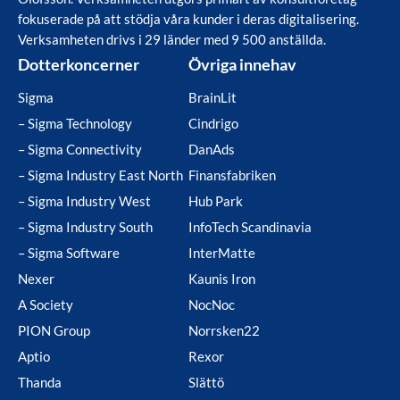
fokuserade på att stödja våra kunder i deras digitalisering.
Verksamheten drivs i 29 länder med 9 500 anställda.
Dotterkoncerner
Övriga innehav
Sigma
BrainLit
– Sigma Technology
Cindrigo
– Sigma Connectivity
DanAds
– Sigma Industry East North
Finansfabriken
– Sigma Industry West
Hub Park
– Sigma Industry South
InfoTech Scandinavia
– Sigma Software
InterMatte
Nexer
Kaunis Iron
A Society
NocNoc
PION Group
Norrsken22
Aptio
Rexor
Thanda
Slättö