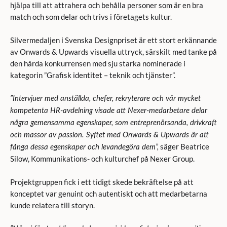
hjälpa till att attrahera och behålla personer som är en bra
match och som delar och trivs i företagets kultur.
Silvermedaljen i Svenska Designpriset är ett stort erkännande
av Onwards & Upwards visuella uttryck, särskilt med tanke på
den hårda konkurrensen med sju starka nominerade i
kategorin ”Grafisk identitet – teknik och tjänster”.
”Intervjuer med anställda, chefer, rekryterare och vår mycket
kompetenta
HR-avdelning visade att Nexer-medarbetar
e
delar
några gemensamma egenskaper, som
entreprenörsanda, drivkraft
och massor av passion
. Syftet med Onwards & Upwards är att
säger Beatrice
fånga dessa egenskaper och levande
göra dem
”,
Silow, Kommunikations- och kulturchef på Nexer Group.
Projektgruppen fick i ett tidigt skede bekräftelse på att
konceptet var genuint och autentiskt och att medarbetarna
kunde relatera till storyn.