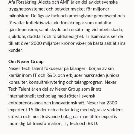
Afa Försäkring, Alecta och AMF är en del av det svenska
trygghetssystemet och betyder mycket för miljoner
människor. De ägs av fack och arbetsgivare gemensamt och
förvaltar kollektivavtalade försäkringar som omfattar
tjänstepension, samt skydd och ersättning vid arbetsskada,
sjukdom, dödsfall och föräldraledighet. Tillsammans ser de
till att över 2000 miljarder kronor växer på bästa sätt åt sina
kunder.
Om Nexer Group
Nexer Tech Talent fokuserar på talanger i början av sin
karriär inom IT och R&D, och erbjuder marknaden juniora
konsulter, konsultrekrytering och talangprogram. Nexer
Tech Talent är en del av Nexer Group som är ett
internationellt techbolag med rötter i svensk
entreprenörsanda och innovationskraft. Nexer har 2300
experter i 15 länder och arbetar idag med några av världens
största och mest krävande bolag där man tillför expertis
inom digital transformation, IT, Tech och R&D.