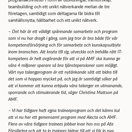
programaktiviteter i form av utbildningar, mentorskap,
teambuilding och ett unikt nätverkande mellan de tre
företagen, samtidigt som deltagarna får bidra till
samhällsnytta, hållbarhet och ett unikt nätverk.
–
Det här är ett väldigt spännande samarbete och program
som vi nu har dragit i gång, som jag tror är bra både för vår
kompetensförsörjning och för samarbete och kunskapsutbyte
inom branschen. Att knyta till sig, utveckla och behålla rätt IT-
kompetens är helt avgörande för att vi på AMF ska kunna ge
våra 4 miljoner sparare så bra tjänstepensioner som möjligt.
Vårt nya talangprogram är ett nytänkande sätt att bidra till
det som vi hoppas mycket på, och jag är samtidigt säker på
att vi kommer att kunna erbjuda våra talanger en utmanande,
sporrande och stimulerande tid, säger Christina Mattson på
AMF.
–
Vi har tidigare haft egna traineeprogram och det känns kul
att vi nu har ett gemensamt program med Alecta och AMF.
Flera av våra tidigare trainees jobbar kvar hos oss på Afa
Försäkring och att ta in trainees bidrar till att vi får in nya