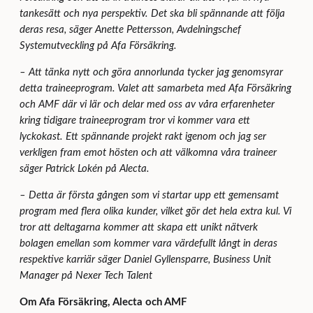
tankesätt och nya perspektiv. Det ska bli spännande att följa
deras resa, säger Anette Pettersson, Avdelningschef
Systemutveckling på Afa Försäkring.
–
Att tänka nytt och göra annorlunda tycker jag genomsyrar
detta traineeprogram. Valet att samarbeta med Afa Försäkring
och AMF där vi lär och delar med oss av våra erfarenheter
kring tidigare traineeprogram tror vi kommer vara ett
lyckokast. Ett spännande projekt rakt igenom och jag ser
verkligen fram emot hösten och att välkomna våra traineer
säger Patrick Lokén på Alecta.
–
Detta är första gången som vi startar upp ett gemensamt
program med flera olika kunder, vilket gör det hela extra kul. Vi
tror att deltagarna kommer att skapa ett unikt nätverk
bolagen emellan som kommer vara värdefullt långt in deras
respektive karriär säger Daniel Gyllensparre, Business Unit
Manager på Nexer Tech Talent
Om Afa Försäkring, Alecta och AMF