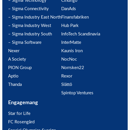
– Sigma Technology
Cindrigo
– Sigma Connectivity
DanAds
– Sigma Industry East North
Finansfabriken
– Sigma Industry West
Hub Park
– Sigma Industry South
InfoTech Scandinavia
– Sigma Software
InterMatte
Nexer
Kaunis Iron
A Society
NocNoc
PION Group
Norrsken22
Aptio
Rexor
Thanda
Slättö
Spintop Ventures
Engagemang
Star for Life
FC Rosengård