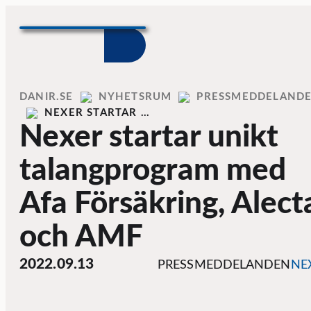
Skip to content
Home
DANIR
NYHETSRUM
PRESSMEDDELAND
NEXER STARTAR …
Nexer startar unikt
talangprogram med
Afa Försäkring, Alect
och AMF
2022.09.13
PRESSMEDDELANDEN
NE