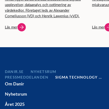
upplevelser, dataanalys och optimering av
mjukvaruut
värdekedjor. Företaget leds av Alexander
Corneliusson (VD) och Henrik Lawenius (vVD).
Läs mer
Läs mer
DANIR
NYHETSRUM
PRESSMEDDELANDEN
SIGMA TECHNOLOGY …
Om Danir
Nyhetsrum
Året 2025