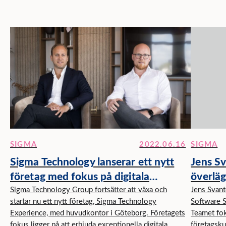
SIGMA
2022.06.16
SIGMA
Sigma Technology lanserar ett nytt
Jens S
företag med fokus på digitala
överlä
upplevelser och tillväxt
Sigma Technology Group fortsätter att växa och
mjukva
Jens Svan
startar nu ett nytt företag, Sigma Technology
Software S
stora f
Experience, med huvudkontor i Göteborg. Företagets
Teamet fok
fokus ligger på att erbjuda exceptionella digitala
företagsku