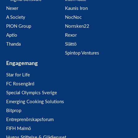
Nexer
Kaunis Iron
A Society
NocNoc
PION Group
Norrsken22
Aptio
Rexor
Thanda
Slättö
Spintop Ventures
Engagemang
Star for Life
FC Rosengård
Special Olympics Sverige
Emerging Cooking Solutions
Bitprop
Entreprenörskapsforum
FIFH Malmö
Hugos Stiftelse & Glädjeruset