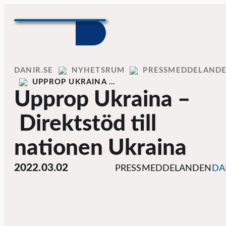
Skip to content
Home
DANIR
NYHETSRUM
PRESSMEDDELAND
UPPROP UKRAINA …
Upprop Ukraina –
Direktstöd till
nationen Ukraina
2022.03.02
PRESSMEDDELANDEN
DA