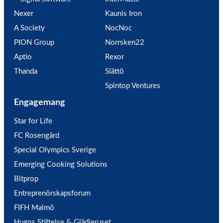
Nexer
Kaunis Iron
A Society
NocNoc
PION Group
Norrsken22
Aptio
Rexor
Thanda
Slättö
Spintop Ventures
Engagemang
Star for Life
FC Rosengård
Special Olympics Sverige
Emerging Cooking Solutions
Bitprop
Entreprenörskapsforum
FIFH Malmö
Hugos Stiftelse & Glädjeruset