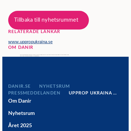
Tillbaka till nyhetsrummet
RELATERADE LÄNKAR
www.uppropukraina.se
OM DANIR
Danir är ett entreprenörsdrivet företag ägt av familjen Dan Olofsson. Danir bildades 1986, och vår roll är att äga och utveckla våra bolag samtidigt som vi bidrar till ett bättre samhälle.
Vi gör det genom entreprenörskap, långsiktighet och samhällsengagemang.
DANIR
NYHETSRUM
PRESSMEDDELANDEN
UPPROP UKRAINA …
Om Danir
Nyhetsrum
Året 2025