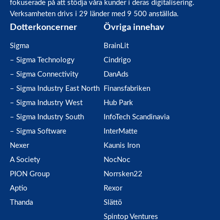
fokuserade på att stödja våra kunder i deras digitalisering.
Verksamheten drivs i 29 länder med 9 500 anställda.
Dotterkoncerner
Övriga innehav
Sigma
BrainLit
– Sigma Technology
Cindrigo
– Sigma Connectivity
DanAds
– Sigma Industry East North
Finansfabriken
– Sigma Industry West
Hub Park
– Sigma Industry South
InfoTech Scandinavia
– Sigma Software
InterMatte
Nexer
Kaunis Iron
A Society
NocNoc
PION Group
Norrsken22
Aptio
Rexor
Thanda
Slättö
Spintop Ventures