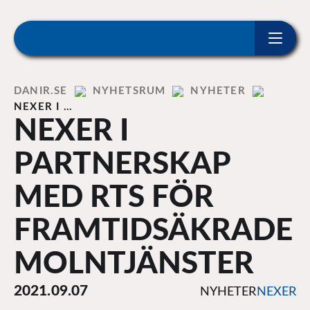
ip to content
Home
DANIR
NYHETSRUM
NYHETER
NEXER I …
NEXER I
PARTNERSKAP
MED RTS FÖR
FRAMTIDSÄKRADE
MOLNTJÄNSTER
2021.09.07
NYHETER
NEXER