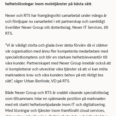
helhetslösningar inom molntjänster på bästa sätt
.
Nexer och RTS har framgångsrikt samarbetat under många år
och fördjupar nu samarbetet i ett partnerskap och samtidigt
överlåter Nexer Group sitt dotterbolag, Nexer IT Services, till
RTS.
”Vi är väldigt stolta och glada över detta förvärv då vi stärker
vår organisation med ännu fler kompetenta medarbetare med
specialistkomptens och blir en starkare helhetsleverantör till
våra kunder. Partnerskapet med Nexer Group innebär också att
vi kompletterar och utvecklar våra tjänster så att vi kan möta
marknadens krav och våra kunders behov på ett riktigt bra
sätt”, säger Urban Berlinde, VD på RTS.
Både Nexer Group och RTS är snabbt växande specialistbolag
som tillsammans intar en spännande position på marknaden
med ett starkt helhetserbjudande inom IT och digitalisering.
Med lösningar och tjänster inom framförallt cloud services,