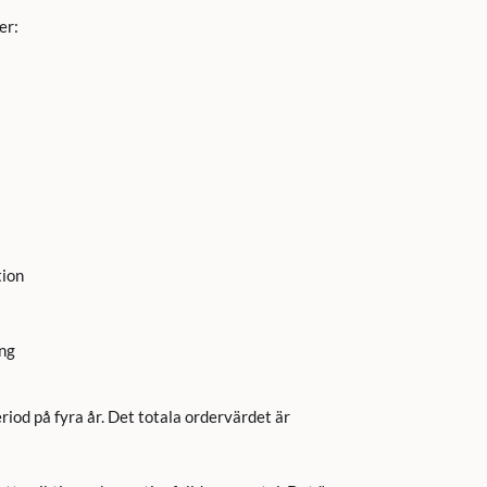
er:
tion
ng
iod på fyra år. Det totala ordervärdet är