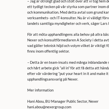
– Jag är otroligt glad och stolt över att vi tog hem 
ett tydligt tecken på vår styrka som partner inom d
och kommunikation. Med detta avtal som grund kan 
verksamhets- och IT-konsulter. Nu är vi väldigt för
landets samtliga myndigheter och verk, säger Lars
För att möta upphandlingens alla behov på allra bä
Nexer och konsultförmedlaren A Society i detta avt
vad gäller teknisk höjd och volym vilket är viktigt 
finns inom offentlig sektor.
– Detta är en team-insats med många inblandande
och hårt arbete gick ”all in” för att få detta att hä
efter vår värdering ”put your heart in it and make i
upphandlingsansvarig på Nexer.
Mer information
Hani Abou, BU Manager Public Sector, Nexer
hani.abou@nexergroup.com