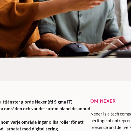
OM NEXER
lttjänster gjorde Nexer (fd Sigma IT)
sökta områden och var dessutom bland de anbud
Nexer is a tech comp
heritage of entrepren
om varje område ingår olika roller för att
presence and deliver
 i arbetet med digitalisering.