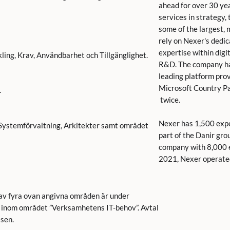
ahead for over 30 yea
services in strategy
some of the largest,
rely on Nexer's dedic
expertise within digita
g, Krav, Användbarhet och Tillgänglighet.
R&D. The company ha
leading platform pro
Microsoft Country Pa
.
twice.
Nexer has 1,500 expe
ystemförvaltning, Arkitekter samt området
part of the Danir gro
company with 8,000 e
2021, Nexer operate
av fyra ovan angivna områden är under
l inom området ”Verksamhetens IT-behov”. Avtal
sen.