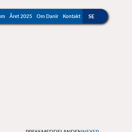
um
Året 2025
Om Danir
Kontakt
PRESSMEDDELANDEN
NEXER