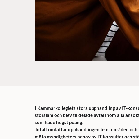
I Kammarkollegiets stora upphandling av IT-konsu
storslam och blev tilldelade avtal inom alla an
som hade högst poäng.
Totalt omfattar upphandlingen fem områden och in
möta myndigheters behov av IT-konsulter och stöd