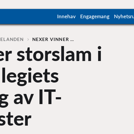
Innehav
Engagemang
Nyhetsr
DELANDEN
NEXER VINNER …
r storslam i
egiets
 av IT-
ster