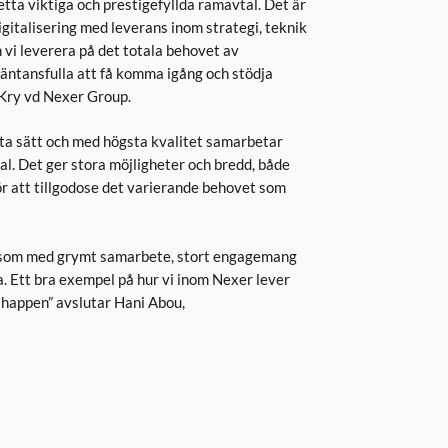
detta viktiga och prestigefyllda ramavtal. Det är
igitalisering med leverans inom strategi, teknik
vi leverera på det totala behovet av
väntansfulla att få komma igång och stödja
 Kry vd Nexer Group.
sta sätt och med högsta kvalitet samarbetar
al. Det ger stora möjligheter och bredd, både
för att tillgodose det varierande behovet som
 som med grymt samarbete, stort engagemang
nda. Ett bra exempel på hur vi inom Nexer lever
t happen” avslutar Hani Abou,