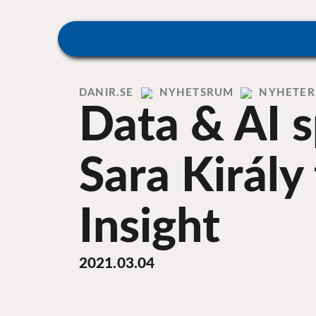
Skip
to
content
Home
DANIR
NYHETSRUM
NYHETER
Data & AI s
Sara Király 
Insight
2021.03.04