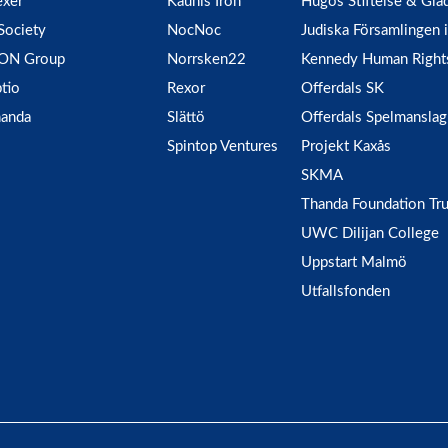
xer
Kaunis Iron
Hugos Stiftelse & Glä
Society
NocNoc
Judiska Församlingen
ION Group
Norrsken22
Kennedy Human Right
tio
Rexor
Offerdals SK
anda
Slättö
Offerdals Spelmanslag
Spintop Ventures
Projekt Kaxås
SKMA
Thanda Foundation Tru
UWC Dilijan College
Uppstart Malmö
Utfallsfonden