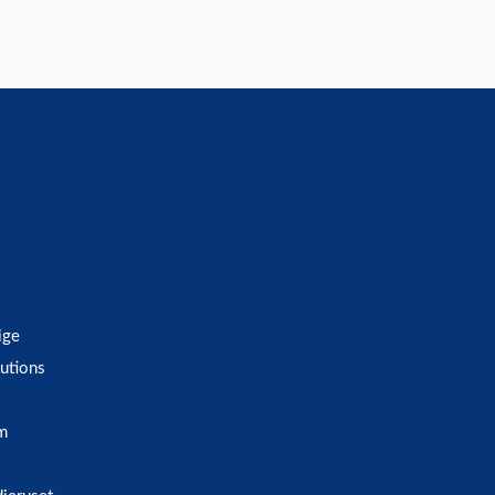
ige
utions
m