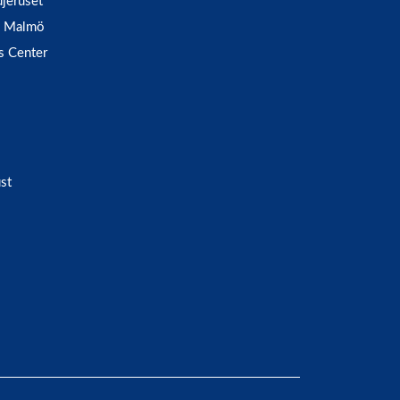
djeruset
 i Malmö
s Center
st