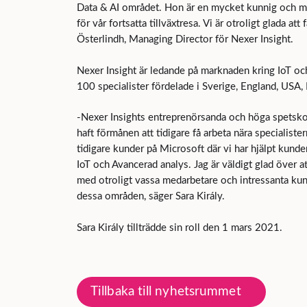
Data & AI området. Hon är en mycket kunnig och m
för vår fortsatta tillväxtresa. Vi är otroligt glada at
Österlindh, Managing Director för Nexer Insight.
Nexer Insight är ledande på marknaden kring IoT och
100 specialister fördelade i Sverige, England, USA,
-Nexer Insights entreprenörsanda och höga spetskom
haft förmånen att tidigare få arbeta nära specialist
tidigare kunder på Microsoft där vi har hjälpt kunder
IoT och Avancerad analys. Jag är väldigt glad över a
med otroligt vassa medarbetare och intressanta kun
dessa områden, säger Sara Király.
Sara Király tillträdde sin roll den 1 mars 2021.
Tillbaka till nyhetsrummet