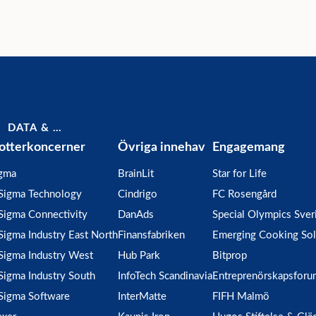
DATA & …
otterkoncerner
Övriga innehav
Engagemang
gma
BrainLit
Star for Life
Sigma Technology
Cindrigo
FC Rosengård
Sigma Connectivity
DanAds
Special Olympics Sver
Sigma Industry East North
Finansfabriken
Emerging Cooking Sol
Sigma Industry West
Hub Park
Bitprop
Sigma Industry South
InfoTech Scandinavia
Entreprenörskapsforu
Sigma Software
InterMatte
FIFH Malmö