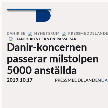
Skip to content
Home
DANIR
NYHETSRUM
PRESSMEDDELAND
DANIR-KONCERNEN PASSERAR …
Danir-koncernen
passerar milstolpen
5000 anställda
2019.10.17
PRESSMEDDELANDEN
DA