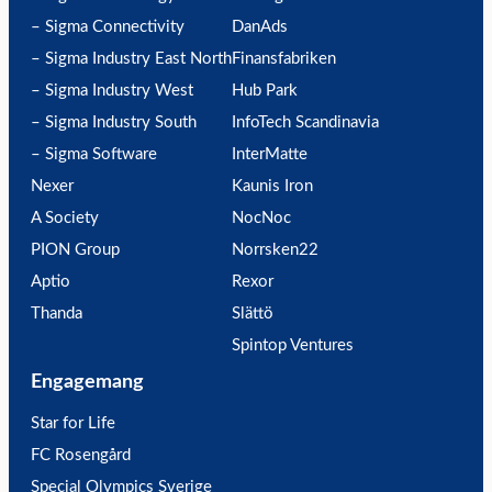
– Sigma Connectivity
DanAds
– Sigma Industry East North
Finansfabriken
– Sigma Industry West
Hub Park
– Sigma Industry South
InfoTech Scandinavia
– Sigma Software
InterMatte
Nexer
Kaunis Iron
A Society
NocNoc
PION Group
Norrsken22
Aptio
Rexor
Thanda
Slättö
Spintop Ventures
Engagemang
Star for Life
FC Rosengård
Special Olympics Sverige