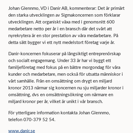
Johan Glennmo, VD i Danir AB, kommenterar: Det är primärt
den starka utvecklingen av Sigmakoncernen som förklarar
utvecklingen. Att organiskt växa med i genomsnitt 600
medarbetare netto per år i en bransch där det svårt att
nyrekrytera är en stor prestation av våra medarbetare. På
detta sätt bygger vi ett nytt medelstort företag varje år.
Danir-koncernen fokuserar på långsiktigt entreprenörskap
och socialt engagemang. Under 33 år har vi byggt ett
familjeföretag med fokus på en bättre morgondag för våra
kunder och medarbetare, men också för utsatta människor i
vårt samhälle. Från en omsättning om drygt en miljard
kronor 2013 närmar sig koncernen nu sju miljarder kronor i
omsättning, dvs en omsättningsökning om närmare en
miljard kronor per år, vilket är unikt i vår bransch.
För ytterligare information kontakta Johan Glennmo,
telefon 070-379 52 54.
www.danir.se