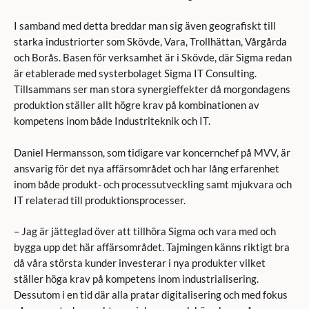
I samband med detta breddar man sig även geografiskt till
starka industriorter som Skövde, Vara, Trollhättan, Vårgårda
och Borås. Basen för verksamhet är i Skövde, där Sigma redan
är etablerade med systerbolaget Sigma IT Consulting.
Tillsammans ser man stora synergieffekter då morgondagens
produktion ställer allt högre krav på kombinationen av
kompetens inom både Industriteknik och IT.
Daniel Hermansson, som tidigare var koncernchef på MVV, är
ansvarig för det nya affärsområdet och har lång erfarenhet
inom både produkt- och processutveckling samt mjukvara och
IT relaterad till produktionsprocesser.
– Jag är jätteglad över att tillhöra Sigma och vara med och
bygga upp det här affärsområdet. Tajmingen känns riktigt bra
då våra största kunder investerar i nya produkter vilket
ställer höga krav på kompetens inom industrialisering.
Dessutom i en tid där alla pratar digitalisering och med fokus