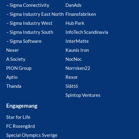
– Sigma Connectivity
DanAds
– Sigma Industry East North
Finansfabriken
– Sigma Industry West
Hub Park
– Sigma Industry South
InfoTech Scandinavia
– Sigma Software
InterMatte
Nexer
Kaunis Iron
A Society
NocNoc
PION Group
Norrsken22
Aptio
Rexor
Thanda
Slättö
Spintop Ventures
Engagemang
Star for Life
FC Rosengård
Special Olympics Sverige