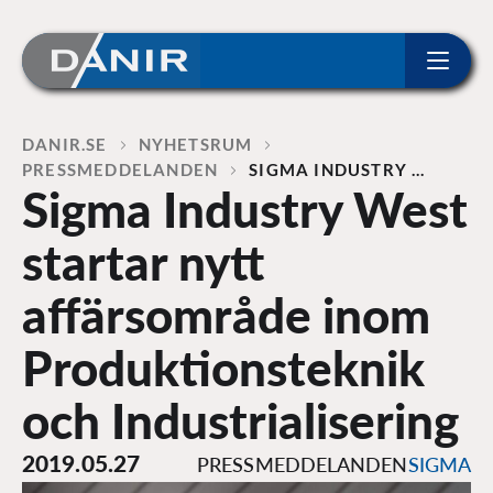
ip to content
Home
DANIR
NYHETSRUM
PRESSMEDDELANDEN
SIGMA INDUSTRY …
Sigma Industry West
startar nytt
affärsområde inom
Produktionsteknik
och Industrialisering
2019.05.27
PRESSMEDDELANDEN
SIGMA