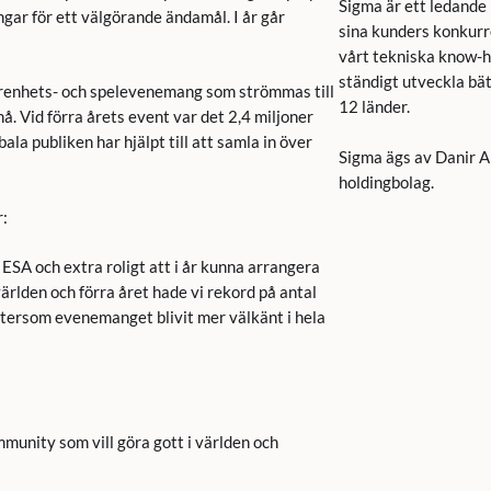
Sigma är ett ledande
ngar för ett välgörande ändamål. I år går
sina kunders konkurre
vårt tekniska know-h
ständigt utveckla bät
renhets- och spelevenemang som strömmas till
12 länder.
å. Vid förra årets event var det 2,4 miljoner
la publiken har hjälpt till att samla in över
Sigma ägs av Danir A
holdingbolag.
r:
ESA och extra roligt att i år kunna arrangera
ärlden och förra året hade vi rekord på antal
 eftersom evenemanget blivit mer välkänt i hela
munity som vill göra gott i världen och