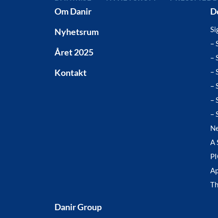
Om Danir
D
Si
Nyhetsrum
– 
Året 2025
– 
Kontakt
– 
– 
– 
– 
N
A 
P
Ap
T
Danir Group