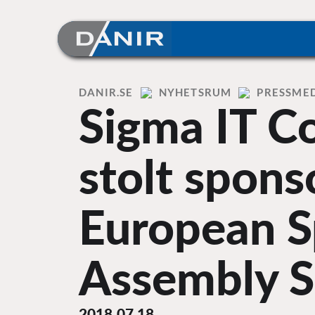
Skip
to
content
Home
DANIR
NYHETSRUM
PRESSME
Sigma IT Co
stolt spons
European S
Assembly 
2018.07.18