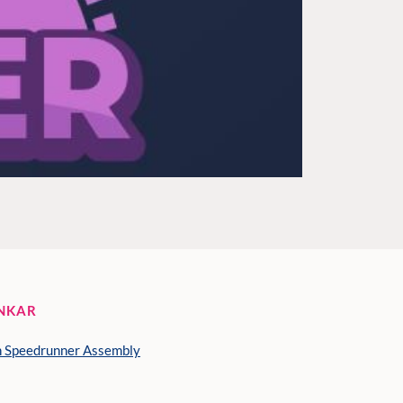
NKAR
n Speedrunner Assembly