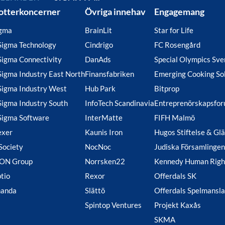
otterkoncerner
Övriga innehav
Engagemang
gma
BrainLit
Star for Life
Sigma Technology
Cindrigo
FC Rosengård
Sigma Connectivity
DanAds
Special Olympics Sve
Sigma Industry East North
Finansfabriken
Emerging Cooking So
Sigma Industry West
Hub Park
Bitprop
Sigma Industry South
InfoTech Scandinavia
Entreprenörskapsfo
Sigma Software
InterMatte
FIFH Malmö
exer
Kaunis Iron
Hugos Stiftelse & Gl
Society
NocNoc
Judiska Församlingen
ION Group
Norrsken22
Kennedy Human Righ
tio
Rexor
Offerdals SK
handa
Slättö
Offerdals Spelmansl
Spintop Ventures
Projekt Kaxås
SKMA