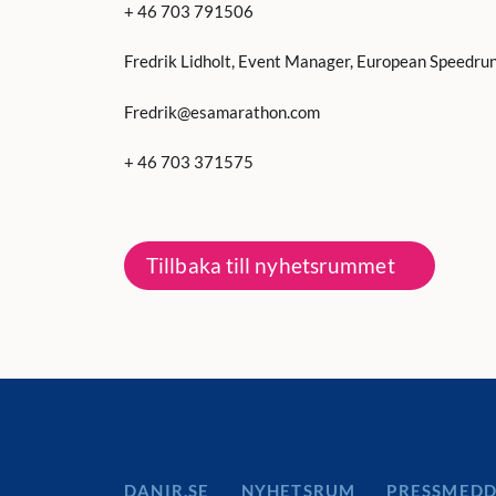
+ 46 703 791506
Fredrik Lidholt, Event Manager, European Speedru
Fredrik@esamarathon.com
+ 46 703 371575
Tillbaka till nyhetsrummet
DANIR
NYHETSRUM
PRESSMED