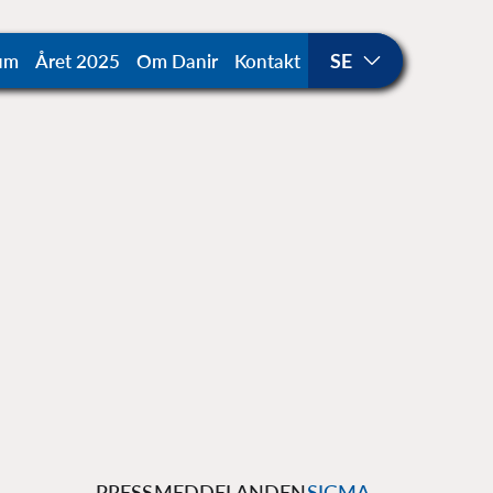
um
Året 2025
Om Danir
Kontakt
PRESSMEDDELANDEN
SIGMA