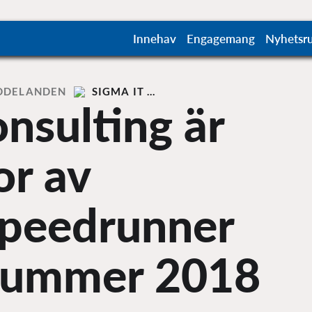
Innehav
Engagemang
Nyhetsr
DDELANDEN
SIGMA IT …
nsulting är
or av
peedrunner
Summer 2018