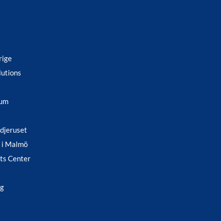
rige
lutions
rum
ädjeruset
 i Malmö
ts Center
ag