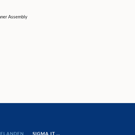
nner Assembly
DELANDEN
SIGMA IT …