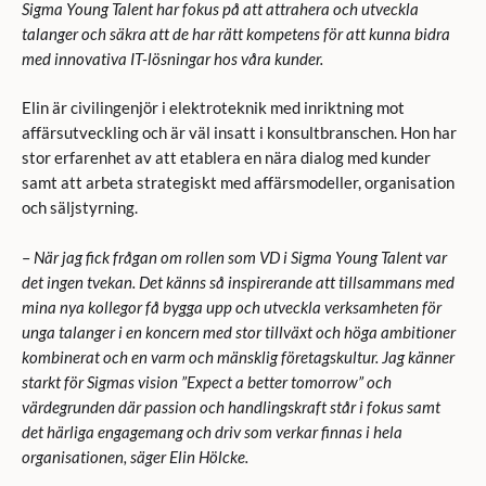
Sigma Young Talent har fokus på att attrahera och utveckla
talanger och säkra att de har rätt kompetens för att kunna bidra
med innovativa IT-lösningar hos våra kunder.
Elin är civilingenjör i elektroteknik med inriktning mot
affärsutveckling och är väl insatt i konsultbranschen. Hon har
stor erfarenhet av att etablera en nära dialog med kunder
samt att arbeta strategiskt med affärsmodeller, organisation
och säljstyrning.
–
När jag fick frågan om rollen som VD i Sigma Young Talent var
det ingen tvekan. Det känns så inspirerande att tillsammans med
mina nya kollegor få bygga upp och utveckla verksamheten för
unga talanger i en koncern med stor tillväxt och höga ambitioner
kombinerat och en varm och mänsklig företagskultur. Jag känner
starkt för Sigmas vision ”Expect a better tomorrow” och
värdegrunden där passion och handlingskraft står i fokus samt
det härliga engagemang och driv som verkar finnas i hela
organisationen, säger Elin Hölcke.