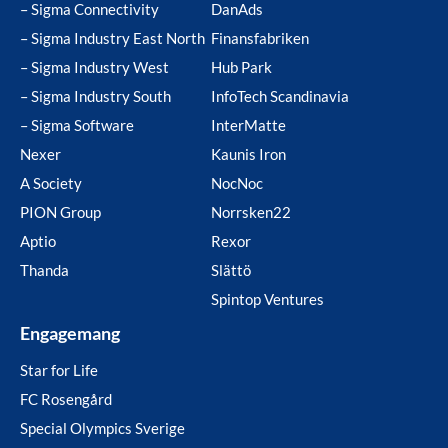
– Sigma Connectivity
DanAds
– Sigma Industry East North
Finansfabriken
– Sigma Industry West
Hub Park
– Sigma Industry South
InfoTech Scandinavia
– Sigma Software
InterMatte
Nexer
Kaunis Iron
A Society
NocNoc
PION Group
Norrsken22
Aptio
Rexor
Thanda
Slättö
Spintop Ventures
Engagemang
Star for Life
FC Rosengård
Special Olympics Sverige