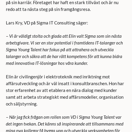
på sin karriär. Företaget har haft en stark tillväxt och är nu
redo att ta nästa steg på sin framgångsresa.
Lars Kry, VD på Sigma IT Consulting säger:
–
Vi är väldigt stolta och glada att Elin valt Sigma som sin nästa
arbetsgivare. Vi ser en stor potential i framtidens IT-talanger och
Sigma Young Talent har fokus på att attrahera och utveckla
talanger och säkra att de har rätt kompetens för att kunna bidra
med innovativa IT-lösningar hos våra kunder.
Elin är civilingenjör i elektroteknik med inriktning mot
affärsutveckling och är väl insatt i konsultbranschen. Hon har
stor erfarenhet av att etablera en nära dialog med kunder
samt att arbeta strategiskt med affärsmodeller, organisation
och säljstyrning.
–
När jag fick frågan om rollen som VD i Sigma Young Talent var
det ingen tvekan. Det känns så inspirerande att tillsammans med
mina nya kollegor få bygga upp och utveckla verksamheten för