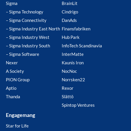
Sigma
BrainLit
– Sigma Technology
Cindrigo
– Sigma Connectivity
DanAds
– Sigma Industry East North
Finansfabriken
– Sigma Industry West
Hub Park
– Sigma Industry South
InfoTech Scandinavia
– Sigma Software
InterMatte
Nexer
Kaunis Iron
A Society
NocNoc
PION Group
Norrsken22
Aptio
Rexor
Thanda
Slättö
Spintop Ventures
Engagemang
Star for Life