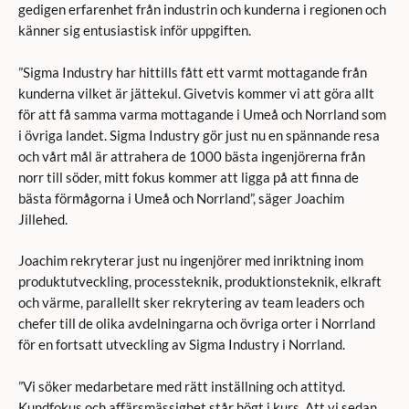
gedigen erfarenhet från industrin och kunderna i regionen och
känner sig entusiastisk inför uppgiften.
”Sigma Industry har hittills fått ett varmt mottagande från
kunderna vilket är jättekul. Givetvis kommer vi att göra allt
för att få samma varma mottagande i Umeå och Norrland som
i övriga landet. Sigma Industry gör just nu en spännande resa
och vårt mål är attrahera de 1000 bästa ingenjörerna från
norr till söder, mitt fokus kommer att ligga på att finna de
bästa förmågorna i Umeå och Norrland”, säger Joachim
Jillehed.
Joachim rekryterar just nu ingenjörer med inriktning inom
produktutveckling, processteknik, produktionsteknik, elkraft
och värme, parallellt sker rekrytering av team leaders och
chefer till de olika avdelningarna och övriga orter i Norrland
för en fortsatt utveckling av Sigma Industry i Norrland.
”Vi söker medarbetare med rätt inställning och attityd.
Kundfokus och affärsmässighet står högt i kurs. Att vi sedan