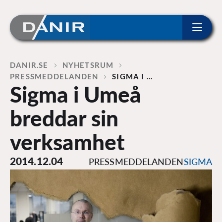
ip to content
Home
DANIR
NYHETSRUM
PRESSMEDDELANDEN
SIGMA I …
Sigma i Umeå
breddar sin
verksamhet
2014.12.04
PRESSMEDDELANDEN
SIGMA