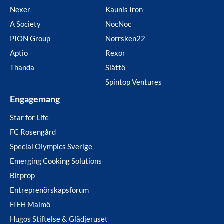
Nexer
Kaunis Iron
A Society
NocNoc
PION Group
Norrsken22
Aptio
Rexor
Thanda
Slättö
Spintop Ventures
Engagemang
Star for Life
FC Rosengård
Special Olympics Sverige
Emerging Cooking Solutions
Bitprop
Entreprenörskapsforum
FIFH Malmö
Hugos Stiftelse & Glädjeruset