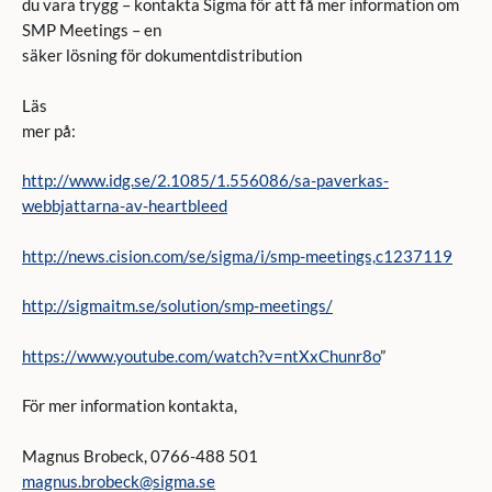
du vara trygg – kontakta Sigma för att få mer information om
SMP Meetings – en
säker lösning för dokumentdistribution
Läs
mer på:
http://www.idg.se/2.1085/1.556086/sa-paverkas-
webbjattarna-av-heartbleed
http://news.cision.com/se/sigma/i/smp-meetings,c1237119
http://sigmaitm.se/solution/smp-meetings/
https://www.youtube.com/watch?v=ntXxChunr8o
”
För mer information kontakta,
Magnus Brobeck, 0766-488 501
magnus.brobeck@sigma.se