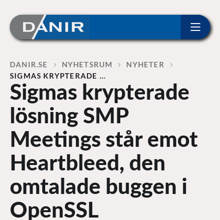
ip to content
Home
DANIR
NYHETSRUM
NYHETER
SIGMAS KRYPTERADE …
Sigmas krypterade
lösning SMP
Meetings står emot
Heartbleed, den
omtalade buggen i
OpenSSL