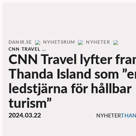
Skip to content
DANIR
NYHETSRUM
NYHETER
CNN TRAVEL …
CNN Travel lyfter fr
Thanda Island som ”e
ledstjärna för hållbar
turism”
2024.03.22
NYHETER
THA