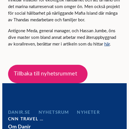
innebär insatser för ekologisk hållbarhet och att ta hand om
det marina naturreservat som omger ön. Men också projekt
för social hållbarhet på närliggande Mafia Island där många
av Thandas medarbetare och familjer bor.
Antigone Meda, general manager, och Hassan Jumbe, öns
dive master som bland annat arbetar med återuppbyggnad
av korallreven, berättar mer i artikeln som du hittar
här
.
Tillbaka till nyhetsrummet
DANIR
NYHETSRUM
NYHETER
CNN TRAVEL …
Om Danir