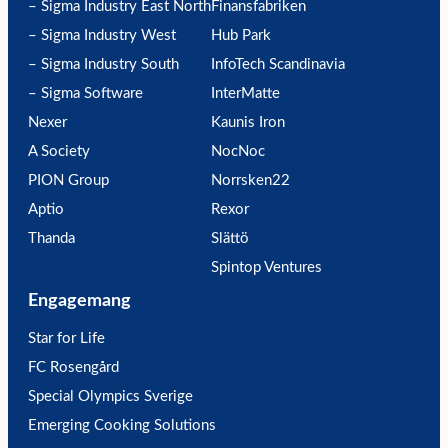
– Sigma Industry East North
Finansfabriken
– Sigma Industry West
Hub Park
– Sigma Industry South
InfoTech Scandinavia
– Sigma Software
InterMatte
Nexer
Kaunis Iron
A Society
NocNoc
PION Group
Norrsken22
Aptio
Rexor
Thanda
Slättö
Spintop Ventures
Engagemang
Star for Life
FC Rosengård
Special Olympics Sverige
Emerging Cooking Solutions