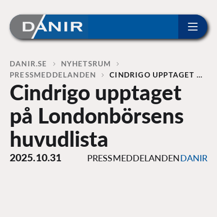
ip to content
Home
DANIR
NYHETSRUM
PRESSMEDDELANDEN
CINDRIGO UPPTAGET …
Cindrigo upptaget
på Londonbörsens
huvudlista
2025.10.31
PRESSMEDDELANDEN
DANIR