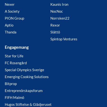
Nexer
Kaunis Iron
A Society
NocNoc
PION Group
Norrsken22
Aptio
Rexor
Thanda
Slättö
Spintop Ventures
Engagemang
Star for Life
FC Rosengård
Special Olympics Sverige
Emerging Cooking Solutions
Bitprop
Entreprenörskapsforum
FIFH Malmö
Hugos Stiftelse & Glädjeruset