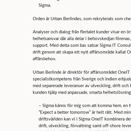
Sigma.
Orden är Urban Berlindes, som rekryterats som che
Analyser och dialog från flertalet kunder visar en 
helhetsansvar där alla delar i behovskedjan förenas, 
support. Med detta som bas satsar Sigma IT Consult
drift genom att skapa ett nytt affärsområde kallat
affärsbehov.
Urban Berlinde är direktör för affärsområdet OneI
specialistkompetens från Sverige och Indien erbjud
med separerade leveranser av utveckling, drift och för
kunden hjälp med anpassade, smarta helhetslösningar
– Sigma känns för mig som att komma hem, en hä
”Expect a better tomorrow” är helt rätt. Med mi
driftsvärlden kan vi i Sigma OneIT kombinera de
drift, utveckling, förvaltning samt off-shore lev