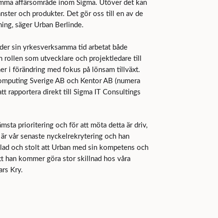
h samma affärsområde inom Sigma. Utöver det kan
änster och produkter. Det gör oss till en av de
ing, säger Urban Berlinde.
der sin yrkesverksamma tid arbetat både
n rollen som utvecklare och projektledare till
er i förändring med fokus på lönsam tillväxt.
eComputing Sverige AB och Kentor AB (numera
 rapportera direkt till Sigma IT Consultings
ta prioritering och för att möta detta är driv,
är vår senaste nyckelrekrytering och han
 glad och stolt att Urban med sin kompetens och
tt han kommer göra stor skillnad hos våra
rs Kry.