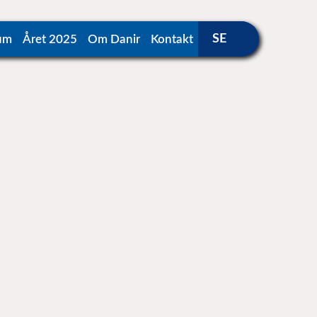
um
Året 2025
Om Danir
Kontakt