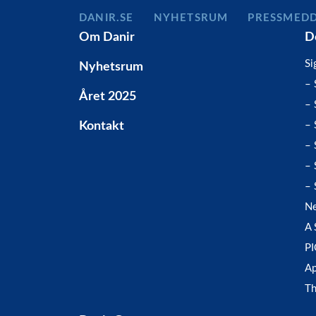
DANIR
NYHETSRUM
PRESSMED
Om Danir
D
Si
Nyhetsrum
– 
Året 2025
– 
Kontakt
– 
– 
– 
– 
Ne
A 
P
Ap
Th