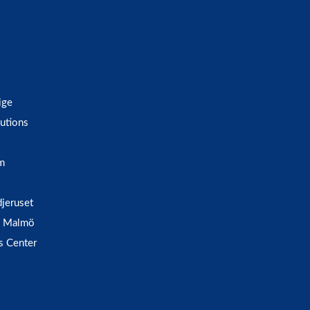
ige
utions
m
djeruset
 i Malmö
s Center