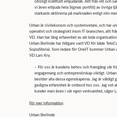
otroligt kraftfullt erbjudande. Allt från ett oc
vi även erbjuda hela Sigmas portfölj av övriga tj
starkaste aktörerna på marknaden enligt min men
Urban är civilekonom och systemvetare, och har un
operativt och strategiskt inom IT-branschen, allt frå
VD. Han har lång erfarenhet av att leda organisation
Urban Berlinde har tidigare varit VD för både Tel
SopraSteria). Som ledare för OneIT kommer Urban att
VD Lars Kry.
– För oss är kundens behov och framgång vår främs
engagemang och entreprenörskap viktigt. Urban 
besitter alla dessa egenskaperna. Jag är väldigt
gedigna erfarenhet är ombord hos oss. Jag vet a
kunder men även i vår egen verksamhet, säger La
För mer information
Urban Berlinde