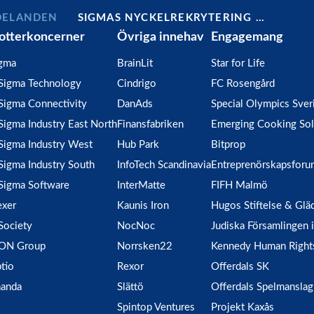
DELANDEN
SIGMAS NYCKELREKRYTERING …
otterkoncerner
Övriga innehav
Engagemang
gma
BrainLit
Star for Life
Sigma Technology
Cindrigo
FC Rosengård
Sigma Connectivity
DanAds
Special Olympics Sver
Sigma Industry East North
Finansfabriken
Emerging Cooking Sol
Sigma Industry West
Hub Park
Bitprop
Sigma Industry South
InfoTech Scandinavia
Entreprenörskapsforu
Sigma Software
InterMatte
FIFH Malmö
xer
Kaunis Iron
Hugos Stiftelse & Glä
Society
NocNoc
Judiska Församlingen
ION Group
Norrsken22
Kennedy Human Right
tio
Rexor
Offerdals SK
anda
Slättö
Offerdals Spelmanslag
Spintop Ventures
Projekt Kaxås