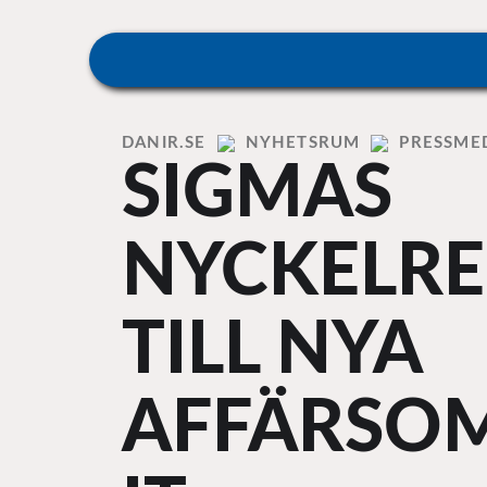
Skip
to
content
Home
DANIR
NYHETSRUM
PRESSME
SIGMAS
NYCKELRE
TILL NYA
AFFÄRSO