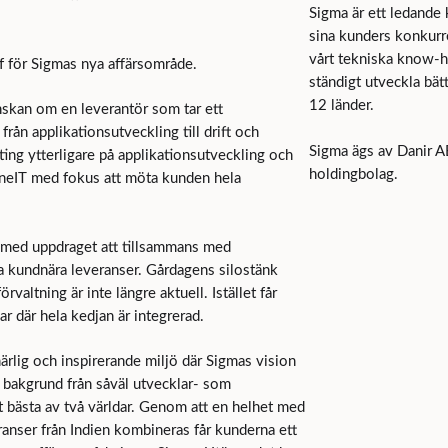
Sigma är ett ledande 
sina kunders konkurre
vårt tekniska know-h
f för Sigmas nya affärsområde.
ständigt utveckla bät
12 länder.
önskan om en leverantör som tar ett
från applikationsutveckling till drift och
Sigma ägs av Danir A
ing ytterligare på applikationsutveckling och
holdingbolag.
 OneIT med fokus att möta kunden hela
T med uppdraget att tillsammans med
a kundnära leveranser. Gårdagens silostänk
valtning är inte längre aktuell. Istället får
 där hela kedjan är integrerad.
rlig och inspirerande miljö där Sigmas vision
n bakgrund från såväl utvecklar- som
t bästa av två världar. Genom att en helhet med
eranser från Indien kombineras får kunderna ett