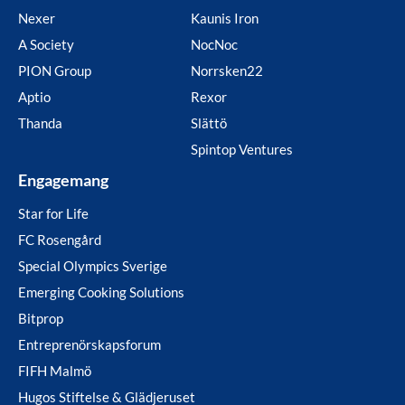
Nexer
Kaunis Iron
A Society
NocNoc
PION Group
Norrsken22
Aptio
Rexor
Thanda
Slättö
Spintop Ventures
Engagemang
Star for Life
FC Rosengård
Special Olympics Sverige
Emerging Cooking Solutions
Bitprop
Entreprenörskapsforum
FIFH Malmö
Hugos Stiftelse & Glädjeruset