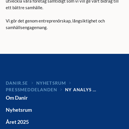
utveckla våra företag samtidigt som vi vill ge vårt bidrag till
ett bättre samhälle.
Vi gör det genom entreprenörskap, långsiktighet och
samhällsengagemang.
DANIR
NYHETSRUM
PRESSMEDDELANDEN
NY ANALYS …
Om Danir
Nyhetsrum
Året 2025