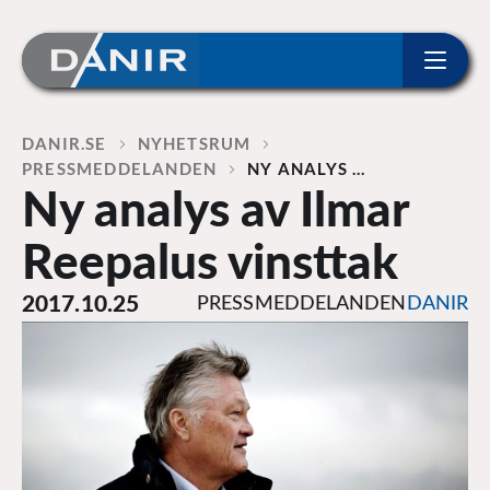
ip to content
Home
DANIR
NYHETSRUM
PRESSMEDDELANDEN
NY ANALYS …
Ny analys av Ilmar
Reepalus vinsttak
2017.10.25
PRESSMEDDELANDEN
DANIR